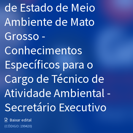
de Estado de Meio
Pós
Ambiente de Mato
Graduação
Grosso -
OAB
Conhecimentos
Mentorias
Específicos para o
Questões grátis
Conteúdo gratuito
Cargo de Técnico de
Blog
Atividade Ambiental -
Aprovados
Secretário Executivo
Atendimento
Baixar edital
(CÓDIGO: 199420)