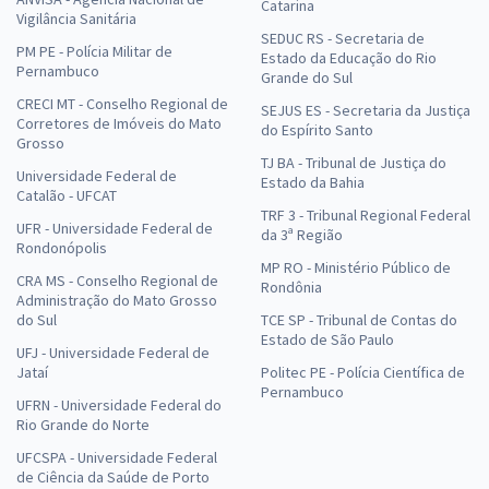
Catarina
Vigilância Sanitária
SEDUC RS - Secretaria de
PM PE - Polícia Militar de
Estado da Educação do Rio
Pernambuco
Grande do Sul
CRECI MT - Conselho Regional de
SEJUS ES - Secretaria da Justiça
Corretores de Imóveis do Mato
do Espírito Santo
Grosso
TJ BA - Tribunal de Justiça do
Universidade Federal de
Estado da Bahia
Catalão - UFCAT
TRF 3 - Tribunal Regional Federal
UFR - Universidade Federal de
da 3ª Região
Rondonópolis
MP RO - Ministério Público de
CRA MS - Conselho Regional de
Rondônia
Administração do Mato Grosso
do Sul
TCE SP - Tribunal de Contas do
Estado de São Paulo
UFJ - Universidade Federal de
Jataí
Politec PE - Polícia Científica de
Pernambuco
UFRN - Universidade Federal do
Rio Grande do Norte
UFCSPA - Universidade Federal
de Ciência da Saúde de Porto