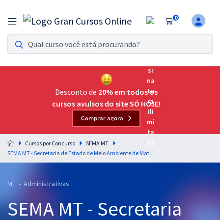
0
Assinatura Ilimitada 11
Acesso a todos os cursos. Teste grátis por 7 dias!
Assinatura OAB Até Passar
Acesso ilimitado a toda preparação para o Exame da
Desconto de
20% em todos os
Ordem, até você passar!
cursos avulsos do site SÓ HOJE!
Comprar agora
Residências Multiprofissionais
Preparação completa e intensiva para as principais
Cursos por Concurso
SEMA MT
residências em saúde do Brasil
SEMA MT - Secretaria de Estado de Meio Ambiente de Mato Grosso - Conhecimentos Específicos para o Cargo de Técnico de Atividade Ambiental - Secretário Executivo
Concursos
MT - Administrativas
Assinatura Ilimitada
SEMA MT - Secretaria
Cursos 20% OFF