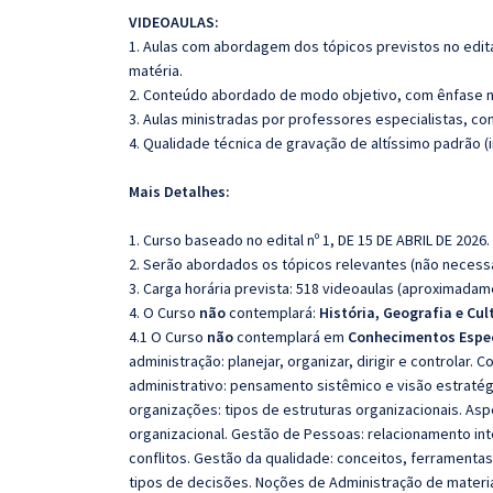
VIDEOAULAS:
1. Aulas com abordagem dos tópicos previstos no edita
matéria.
2. Conteúdo abordado de modo objetivo, com ênfase n
3. Aulas ministradas por professores especialistas, co
4. Qualidade técnica de gravação de altíssimo padrão 
Mais Detalhes:
1. Curso baseado no edital nº 1, DE 15 DE ABRIL DE 2026.
2. Serão abordados os tópicos relevantes (não necessa
3. Carga horária prevista: 518 videoaulas (aproximadam
4. O Curso
não
contemplará:
História, Geografia e Cul
4.1 O Curso
não
contemplará em
Conhecimentos Espec
administração: planejar, organizar, dirigir e controlar. 
administrativo: pensamento sistêmico e visão estratég
organizações: tipos de estruturas organizacionais. Asp
organizacional. Gestão de Pessoas: relacionamento i
conflitos. Gestão da qualidade: conceitos, ferramenta
tipos de decisões. Noções de Administração de material