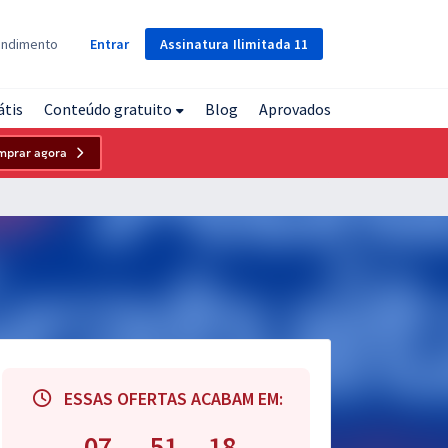
Assinatura
Ilimitada
11
endimento
Entrar
átis
Conteúdo gratuito
Blog
Aprovados
mprar agora
ESSAS OFERTAS ACABAM EM:
07
51
17