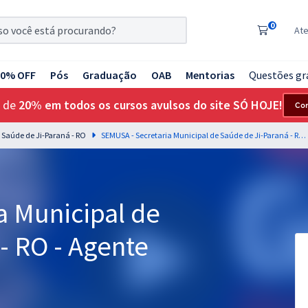
0
At
20% OFF
Pós
Graduação
OAB
Mentorias
Questões gr
 de
20% em todos os cursos avulsos do site SÓ HOJE!
Co
 Saúde de Ji-Paraná - RO
SEMUSA - Secretaria Municipal de Saúde de Ji-Paraná - RO - Agente Administrativo
a Municipal de
- RO - Agente