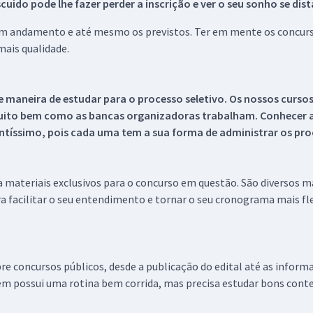
ido pode lhe fazer perder a inscrição e ver o seu sonho se dis
 em andamento e até mesmo os previstos. Ter em mente os concurso
ais qualidade.
 maneira de estudar para o processo seletivo. Os nossos curso
uito bem como as bancas organizadoras trabalham. Conhecer a
tíssimo, pois cada uma tem a sua forma de administrar os proc
 a materiais exclusivos para o concurso em questão. São diversos 
a facilitar o seu entendimento e tornar o seu cronograma mais fle
re concursos públicos, desde a publicação do edital até as inform
em possui uma rotina bem corrida, mas precisa estudar bons conte