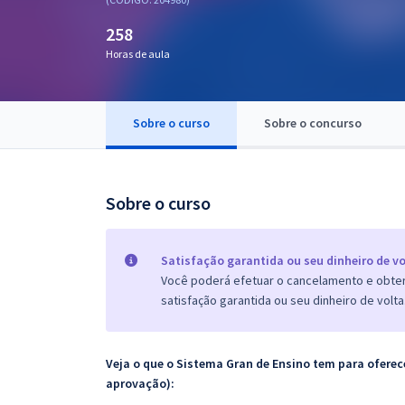
Pós
258
Graduação
Horas de aula
OAB
Sobre o curso
Sobre o concurso
Mentorias
Questões grátis
Sobre o curso
Conteúdo gratuito
Blog
Satisfação garantida ou seu dinheiro de vo
Você poderá efetuar o cancelamento e obter 
Aprovados
satisfação garantida ou seu dinheiro de volta
Atendimento
Veja o que o Sistema Gran de Ensino tem para ofer
aprovação):