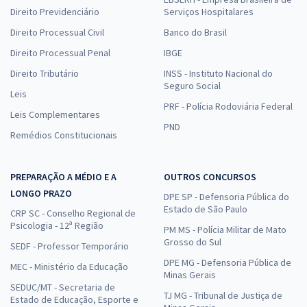
Direito Previdenciário
Serviços Hospitalares
Direito Processual Civil
Banco do Brasil
Direito Processual Penal
IBGE
Direito Tributário
INSS - Instituto Nacional do
Seguro Social
Leis
PRF - Polícia Rodoviária Federal
Leis Complementares
PND
Remédios Constitucionais
PREPARAÇÃO A MÉDIO E A
OUTROS CONCURSOS
LONGO PRAZO
DPE SP - Defensoria Pública do
Estado de São Paulo
CRP SC - Conselho Regional de
Psicologia - 12ª Região
PM MS - Polícia Militar de Mato
Grosso do Sul
SEDF - Professor Temporário
DPE MG - Defensoria Pública de
MEC - Ministério da Educação
Minas Gerais
SEDUC/MT - Secretaria de
TJ MG - Tribunal de Justiça de
Estado de Educação, Esporte e