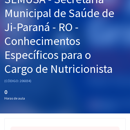
Pós
Municipal de Saúde de
Graduação
Ji-Paraná - RO -
OAB
Conhecimentos
Mentorias
Específicos para o
Questões grátis
Cargo de Nutricionista
Conteúdo gratuito
(CÓDIGO: 206034)
Blog
0
Aprovados
Horas de aula
Atendimento