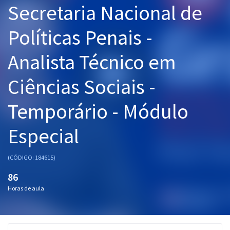
Secretaria Nacional de
Pós
Políticas Penais -
Graduação
Analista Técnico em
OAB
Ciências Sociais -
Mentorias
Temporário - Módulo
Questões grátis
Conteúdo gratuito
Especial
Blog
(CÓDIGO: 184615)
Aprovados
86
Horas de aula
Atendimento