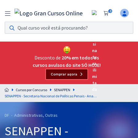
0
Assinatura Ilimitada 11
Acesso a todos os cursos. Teste grátis por 7 dias!
Assinatura OAB Até Passar
Acesso ilimitado a toda preparação para o Exame da
Desconto de
20% em todos os
Ordem, até você passar!
cursos avulsos do site SÓ HOJE!
Comprar agora
Residências Multiprofissionais
Preparação completa e intensiva para as principais
Cursos por Concurso
SENAPPEN
residências em saúde do Brasil
SENAPPEN - Secretaria Nacional de Políticas Penais - Analista Técnico em Ciências Sociais - Temporário - Módulo Especial
Concursos
DF - Administrativas, Outras
Assinatura Ilimitada
SENAPPEN -
Cursos 20% OFF