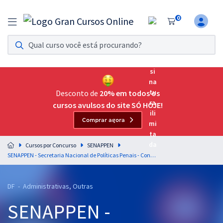
0
Assinatura Ilimitada 11
Acesso a todos os cursos. Teste grátis por 7 dias!
Assinatura OAB Até Passar
Acesso ilimitado a toda preparação para o Exame da
Desconto de
20% em todos os
Ordem, até você passar!
cursos avulsos do site SÓ HOJE!
Comprar agora
Residências Multiprofissionais
Preparação completa e intensiva para as principais
Cursos por Concurso
SENAPPEN
residências em saúde do Brasil
SENAPPEN - Secretaria Nacional de Políticas Penais - Conhecimentos Gerais Comum a todos os cargos - Temporário
Concursos
DF - Administrativas, Outras
Assinatura Ilimitada
SENAPPEN -
Cursos 20% OFF