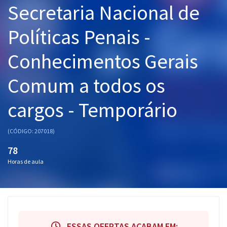
Secretaria Nacional de
Pós
Políticas Penais -
Graduação
Conhecimentos Gerais
OAB
Comum a todos os
Mentorias
cargos - Temporário
Questões grátis
Conteúdo gratuito
(CÓDIGO: 207018)
Blog
78
Horas de aula
Aprovados
Atendimento
ESSAS OFERTAS ACABAM EM: