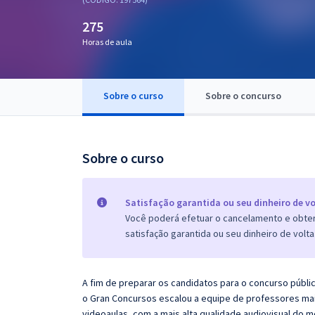
Pós
275
Graduação
Horas de aula
OAB
Sobre o curso
Sobre o concurso
Mentorias
Questões grátis
Sobre o curso
Conteúdo gratuito
Blog
Satisfação garantida ou seu dinheiro de vo
Você poderá efetuar o cancelamento e obter 
Aprovados
satisfação garantida ou seu dinheiro de volta
Atendimento
A fim de preparar os candidatos para o concurso públi
o Gran Concursos escalou a equipe de professores mai
videoaulas, com a mais alta qualidade audiovisual do