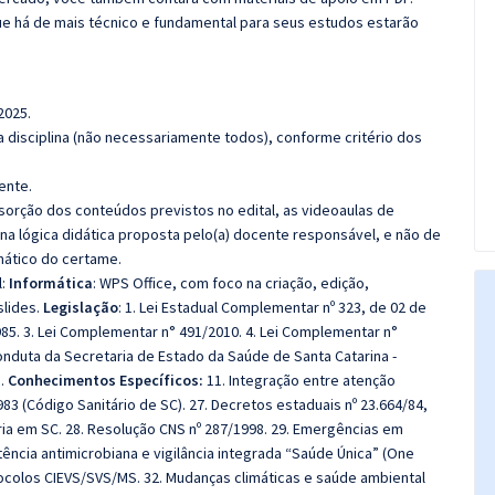
e há de mais técnico e fundamental para seus estudos estarão
2025.
 disciplina (não necessariamente todos), conforme critério dos
ente.
bsorção dos conteúdos previstos no edital, as videoaulas de
a lógica didática proposta pelo(a) docente responsável, e não de
ático do certame.
l:
Informática
: WPS Office, com foco na criação, edição,
slides.
Legislação
: 1. Lei Estadual Complementar nº 323, de 02 de
985. 3. Lei Complementar n° 491/2010. 4. Lei Complementar n°
Conduta da Secretaria de Estado da Saúde de Santa Catarina -
5.
Conhecimentos Específicos:
11. Integração entre atenção
1983 (Código Sanitário de SC). 27. Decretos estaduais nº 23.664/84,
ria em SC. 28. Resolução CNS nº 287/1998. 29. Emergências em
tência antimicrobiana e vigilância integrada “Saúde Única” (One
tocolos CIEVS/SVS/MS. 32. Mudanças climáticas e saúde ambiental