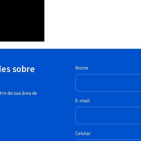
des sobre
Nome
ro da sua área de
E-mail
Celular