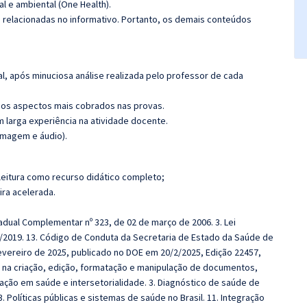
l e ambiental (One Health).
s relacionadas no informativo. Portanto, os demais conteúdos
l, após minuciosa análise realizada pelo professor de cada
os aspectos mais cobrados nas provas.
m larga experiência na atividade docente.
imagem e áudio).
leitura como recurso didático completo;
ira acelerada.
stadual Complementar nº 323, de 02 de março de 2006. 3. Lei
/2019. 13. Código de Conduta da Secretaria de Estado da Saúde de
fevereiro de 2025, publicado no DOE em 20/2/2025, Edição 22457,
o na criação, edição, formatação e manipulação de documentos,
ação em saúde e intersetorialidade. 3. Diagnóstico de saúde de
olíticas públicas e sistemas de saúde no Brasil. 11. Integração