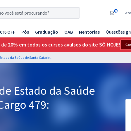
0
At
20% OFF
Pós
Graduação
OAB
Mentorias
Questões gr
 de
20% em todos os cursos avulsos do site SÓ HOJE!
Co
SES SC - Secretaria de Estado da Saúde de Santa Catarina - Cargo 479: Sanitarista
 de Estado da Saúde
 Cargo 479: