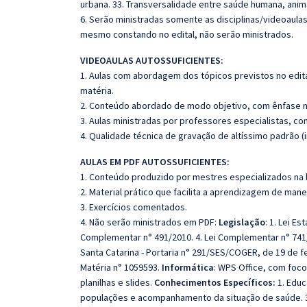
urbana. 33. Transversalidade entre saúde humana, anima
6. Serão ministradas somente as disciplinas/videoaula
mesmo constando no edital, não serão ministrados.
VIDEOAULAS AUTOSSUFICIENTES:
1. Aulas com abordagem dos tópicos previstos no edita
matéria.
2. Conteúdo abordado de modo objetivo, com ênfase n
3. Aulas ministradas por professores especialistas, co
4. Qualidade técnica de gravação de altíssimo padrão (
AULAS EM PDF AUTOSSUFICIENTES:
1. Conteúdo produzido por mestres especializados na 
2. Material prático que facilita a aprendizagem de mane
3. Exercícios comentados.
4. Não serão ministrados em PDF:
Legislação
: 1. Lei E
Complementar n° 491/2010. 4. Lei Complementar n° 741
Santa Catarina - Portaria n° 291/SES/COGER, de 19 de 
Matéria n° 1059593.
Informática
: WPS Office, com foc
planilhas e slides.
Conhecimentos Específicos:
1. Educ
populações e acompanhamento da situação de saúde. 3. P