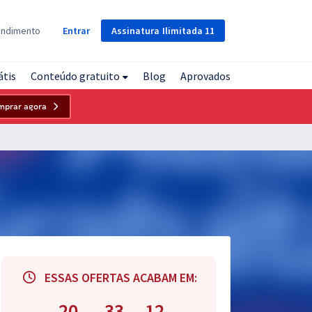
Assinatura
Ilimitada
11
endimento
Entrar
átis
Conteúdo gratuito
Blog
Aprovados
mprar agora
ESSAS OFERTAS ACABAM EM:
20
33
11