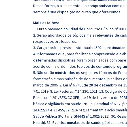
Dessa forma, o alinhamento e o compromisso com o qu
sempre à sua disposição no curso que oferecemos.
Mais detalhes:
1. Curso baseado no Edital de Concurso Público Nº 001/
2. Serão abordados os tópicos mais relevantes de cada
respectivos professores.
3. Carga horária prevista: videoaulas 592, aproximadam
4. Informamos que, para facilitar a compreensão e a a
determinadas disciplinas foram organizadas com base n
acordo com a ordem dos tópicos do conteúdo program
5. Não serão ministrados os seguintes tópicos do Edita
formatação e manipulação de documentos, planilhas e 
março de 2006. 2. Lei nº 6.745, de 28 de dezembro de 1
741/2019. 8. Lei Federal nº 14.230/2021. 13. Código de 
Portaria n° 291/SES/COGER, de 19 de fevereiro de 202
básica e vigilância em saúde. 26. Lei Estadual nº 6.320/
24.622/84 e 31.455/87, que regulamentam a ação sanitá
Saúde Pública (Portaria GM/MS nº 1.802/2021). 30. Resis
Health). 31. Eventos inusitados de saúde pública e pro