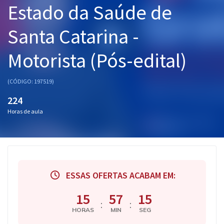
Estado da Saúde de
Pós
Santa Catarina -
Graduação
Motorista (Pós-edital)
OAB
Mentorias
(CÓDIGO: 197519)
224
Questões grátis
Horas de aula
Conteúdo gratuito
Blog
Aprovados
ESSAS OFERTAS ACABAM EM:
Atendimento
15
57
14
:
:
HORAS
MIN
SEG