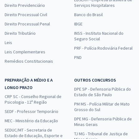
Direito Previdenciário
Serviços Hospitalares
Direito Processual Civil
Banco do Brasil
Direito Processual Penal
IBGE
Direito Tributário
INSS - Instituto Nacional do
Seguro Social
Leis
PRF - Polícia Rodoviária Federal
Leis Complementares
PND
Remédios Constitucionais
PREPARAÇÃO A MÉDIO E A
OUTROS CONCURSOS
LONGO PRAZO
DPE SP - Defensoria Pública do
Estado de São Paulo
CRP SC - Conselho Regional de
Psicologia - 12ª Região
PM MS - Polícia Militar de Mato
Grosso do Sul
SEDF - Professor Temporário
DPE MG - Defensoria Pública de
MEC - Ministério da Educação
Minas Gerais
SEDUC/MT - Secretaria de
TJ MG - Tribunal de Justiça de
Estado de Educação, Esporte e