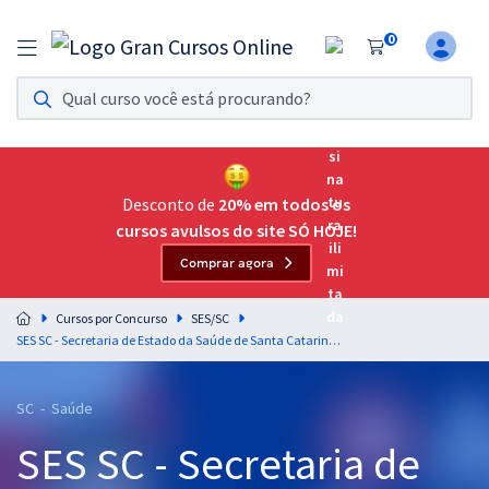
0
Assinatura Ilimitada 11
Acesso a todos os cursos. Teste grátis por 7 dias!
Assinatura OAB Até Passar
Acesso ilimitado a toda preparação para o Exame da
Desconto de
20% em todos os
Ordem, até você passar!
cursos avulsos do site SÓ HOJE!
Comprar agora
Residências Multiprofissionais
Preparação completa e intensiva para as principais
Cursos por Concurso
SES/SC
residências em saúde do Brasil
SES SC - Secretaria de Estado da Saúde de Santa Catarina - Motorista (Pós-edital)
Concursos
SC - Saúde
Assinatura Ilimitada
SES SC - Secretaria de
Cursos 20% OFF