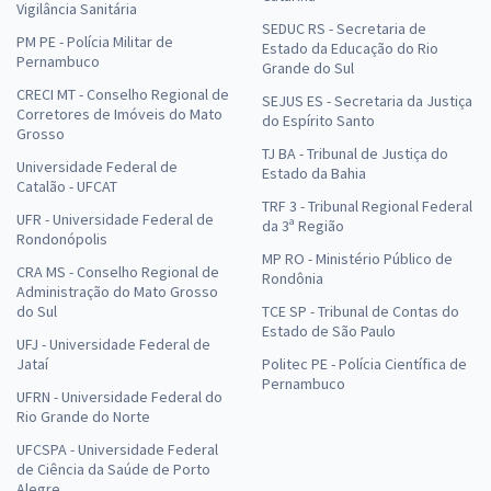
Vigilância Sanitária
SEDUC RS - Secretaria de
PM PE - Polícia Militar de
Estado da Educação do Rio
Pernambuco
Grande do Sul
CRECI MT - Conselho Regional de
SEJUS ES - Secretaria da Justiça
Corretores de Imóveis do Mato
do Espírito Santo
Grosso
TJ BA - Tribunal de Justiça do
Universidade Federal de
Estado da Bahia
Catalão - UFCAT
TRF 3 - Tribunal Regional Federal
UFR - Universidade Federal de
da 3ª Região
Rondonópolis
MP RO - Ministério Público de
CRA MS - Conselho Regional de
Rondônia
Administração do Mato Grosso
do Sul
TCE SP - Tribunal de Contas do
Estado de São Paulo
UFJ - Universidade Federal de
Jataí
Politec PE - Polícia Científica de
Pernambuco
UFRN - Universidade Federal do
Rio Grande do Norte
UFCSPA - Universidade Federal
de Ciência da Saúde de Porto
Alegre