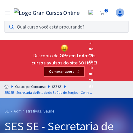
0
Assinatura Ilimitada 11
Acesso a todos os cursos. Teste grátis por 7 dias!
Assinatura OAB Até Passar
Acesso ilimitado a toda preparação para o Exame da
Desconto de
20% em todos os
Ordem, até você passar!
cursos avulsos do site SÓ HOJE!
Comprar agora
Residências Multiprofissionais
Preparação completa e intensiva para as principais
Cursos por Concurso
SES SE
residências em saúde do Brasil
SES SE - Secretaria de Estado de Saúde de Sergipe - Conhecimentos Específicos para o Cargo de Assistente Social
Concursos
SE - Administrativas, Saúde
Assinatura Ilimitada
SES SE - Secretaria de
Cursos 20% OFF