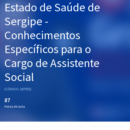
Estado de Saúde de
Pós
Sergipe -
Graduação
Conhecimentos
OAB
Específicos para o
Mentorias
Cargo de Assistente
Questões grátis
Conteúdo gratuito
Social
Blog
(CÓDIGO: 187955)
Aprovados
87
Horas de aula
Atendimento