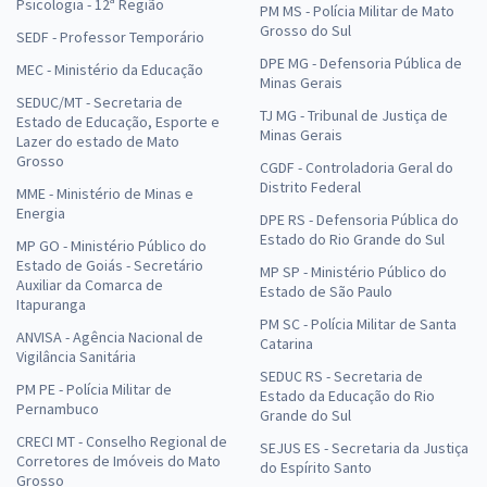
Psicologia - 12ª Região
PM MS - Polícia Militar de Mato
Grosso do Sul
SEDF - Professor Temporário
DPE MG - Defensoria Pública de
MEC - Ministério da Educação
Minas Gerais
SEDUC/MT - Secretaria de
TJ MG - Tribunal de Justiça de
Estado de Educação, Esporte e
Minas Gerais
Lazer do estado de Mato
Grosso
CGDF - Controladoria Geral do
Distrito Federal
MME - Ministério de Minas e
Energia
DPE RS - Defensoria Pública do
Estado do Rio Grande do Sul
MP GO - Ministério Público do
Estado de Goiás - Secretário
MP SP - Ministério Público do
Auxiliar da Comarca de
Estado de São Paulo
Itapuranga
PM SC - Polícia Militar de Santa
ANVISA - Agência Nacional de
Catarina
Vigilância Sanitária
SEDUC RS - Secretaria de
PM PE - Polícia Militar de
Estado da Educação do Rio
Pernambuco
Grande do Sul
CRECI MT - Conselho Regional de
SEJUS ES - Secretaria da Justiça
Corretores de Imóveis do Mato
do Espírito Santo
Grosso