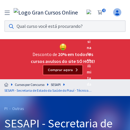
0
Assinatura Ilimitada 11
Acesso a todos os cursos. Teste grátis por 7 dias!
Assinatura OAB Até Passar
Acesso ilimitado a toda preparação para o Exame da
Desconto de
20% em todos os
Ordem, até você passar!
cursos avulsos do site SÓ HOJE!
Comprar agora
Residências Multiprofissionais
Preparação completa e intensiva para as principais
Cursos por Concurso
SESAPI
residências em saúde do Brasil
SESAPI - Secretaria de Estado da Saúde do Piauí - Técnico em Segurança do Trabalho (Módulo Especial)
Concursos
PI - Outras
Assinatura Ilimitada
SESAPI - Secretaria de
Cursos 20% OFF