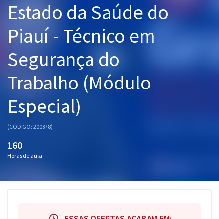
Estado da Saúde do
Pós
Piauí - Técnico em
Graduação
Segurança do
OAB
Trabalho (Módulo
Mentorias
Especial)
Questões grátis
Conteúdo gratuito
(CÓDIGO: 200878)
Blog
160
Horas de aula
Aprovados
Atendimento
ESSAS OFERTAS ACABAM EM: