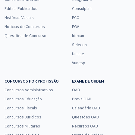
Editais Publicados
Consulplan
Histórias Visuais
FCC
Notícias de Concursos
FGV
Questões de Concurso
Idecan
Selecon
Uniase
Vunesp
CONCURSOS POR PROFISSÃO
EXAME DE ORDEM
Concursos Administrativos
OAB
Concursos Educação
Prova OAB
Concursos Fiscais
Calendário OAB
Concursos Jurídicos
Questões OAB
Concursos Militares
Recursos OAB
Concursos Policiais
Exame de Ordem