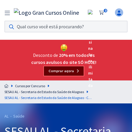
0
Assinatura Ilimitada 11
Acesso a todos os cursos. Teste grátis por 7 dias!
Assinatura OAB Até Passar
Acesso ilimitado a toda preparação para o Exame da
Desconto de
20% em todos os
Ordem, até você passar!
cursos avulsos do site SÓ HOJE!
Comprar agora
Residências Multiprofissionais
Preparação completa e intensiva para as principais
Cursos por Concurso
residências em saúde do Brasil
SESAU AL - Secretaria de Estado da Saúde de Alagoas
SESAU AL - Secretaria de Estado da Saúde de Alagoas - Cargo 4: Especialista em Saúde - Especialidade: Farmácia (Pós-edital)
Concursos
Assinatura Ilimitada
AL - Saúde
SESAU AL - Secretaria
Cursos 20% OFF