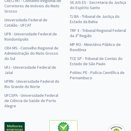
CRECI MT - Conselho Regional de
SEJUS ES - Secretaria da Justiça
Corretores de Imóveis do Mato
do Espírito Santo
Grosso
TJ BA - Tribunal de Justiça do
Universidade Federal de
Estado da Bahia
Catalão - UFCAT
TRF 3 - Tribunal Regional Federal
UFR - Universidade Federal de
da 3ª Região
Rondonópolis
MP RO - Ministério Público de
CRA MS - Conselho Regional de
Rondônia
Administração do Mato Grosso
do Sul
TCE SP - Tribunal de Contas do
Estado de São Paulo
UFJ - Universidade Federal de
Jataí
Politec PE - Polícia Científica de
Pernambuco
UFRN - Universidade Federal do
Rio Grande do Norte
UFCSPA - Universidade Federal
de Ciência da Saúde de Porto
Alegre