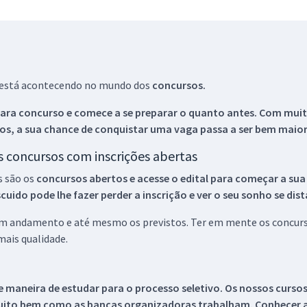
ue está acontecendo no mundo dos
concursos.
ara concurso e comece a se preparar o quanto antes. Com muita
os, a sua chance de conquistar uma vaga passa a ser bem maior
os concursos com inscrições abertas
s são os
concursos abertos e acesse o edital para começar a sua
ido pode lhe fazer perder a inscrição e ver o seu sonho se dis
 em andamento e até mesmo os previstos. Ter em mente os concurso
ais qualidade.
 maneira de estudar para o processo seletivo. Os nossos curso
uito bem como as bancas organizadoras trabalham. Conhecer a