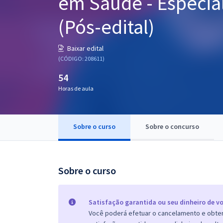
em Saúde - Especial
Pós
(Pós-edital)
Graduação
Baixar edital
OAB
(CÓDIGO: 208611)
54
Mentorias
Horas de aula
Questões grátis
Conteúdo gratuito
Sobre o curso
Sobre o concurso
Blog
Aprovados
Sobre o curso
Atendimento
Satisfação garantida ou seu dinheiro de vo
Você poderá efetuar o cancelamento e obter 