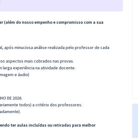
.
ecer (além do nosso empenho e compromisso com a sua
l, após minuciosa análise realizada pelo professor de cada
os aspectos mais cobrados nas provas.
m larga experiência na atividade docente.
(imagem e áudio)
NHO DE 2026.
riamente todos) a critério dos professores.
imadamente).
ndo ter aulas incluídas ou retiradas para melhor