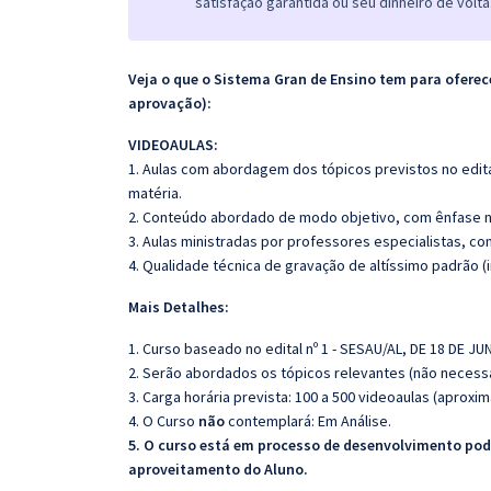
satisfação garantida ou seu dinheiro de volta
Veja o que o Sistema Gran de Ensino tem para ofer
aprovação):
VIDEOAULAS:
1. Aulas com abordagem dos tópicos previstos no edita
matéria.
2. Conteúdo abordado de modo objetivo, com ênfase n
3. Aulas ministradas por professores especialistas, co
4. Qualidade técnica de gravação de altíssimo padrão 
Mais Detalhes:
1. Curso baseado no edital nº 1 - SESAU/AL, DE 18 DE JU
2. Serão abordados os tópicos relevantes (não necessa
3. Carga horária prevista: 100 a 500 videoaulas (aprox
4. O Curso
não
contemplará:
Em Análise.
5. O curso está em processo de desenvolvimento pode
aproveitamento do Aluno.