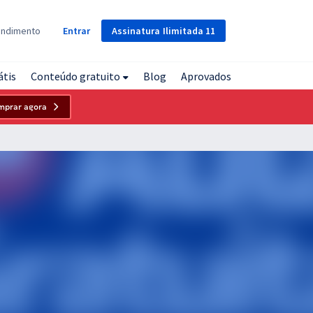
Assinatura
Ilimitada
11
endimento
Entrar
átis
Conteúdo gratuito
Blog
Aprovados
mprar agora