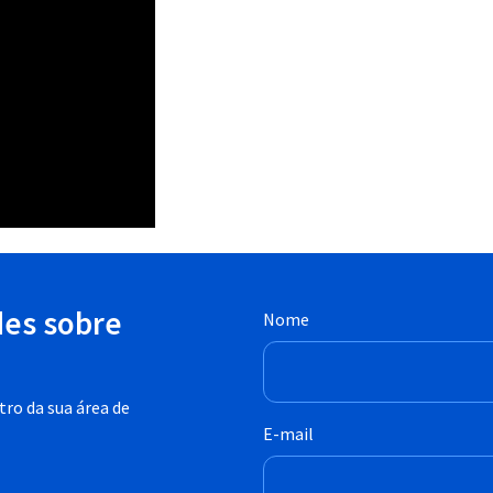
des sobre
Nome
ro da sua área de
E-mail