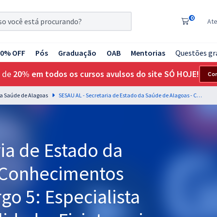
0
At
20% OFF
Pós
Graduação
OAB
Mentorias
Questões gr
 de
20% em todos os cursos avulsos do site SÓ HOJE!
Co
da Saúde de Alagoas
SESAU AL - Secretaria de Estado da Saúde de Alagoas - Conhecimentos Específicos para Cargo 5: Especialista em Saúde - Especialidade: Fisioterapia (Pós-edital)
ia de Estado da
 Conhecimentos
go 5: Especialista