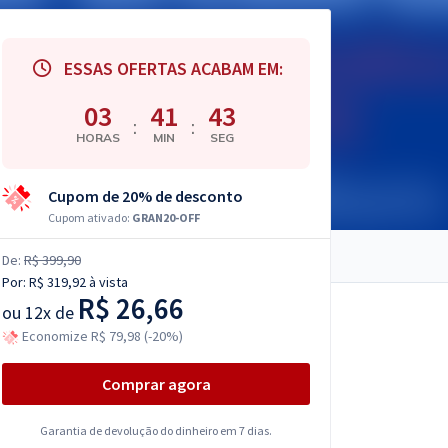
ESSAS OFERTAS ACABAM EM:
03
41
41
:
:
HORAS
MIN
SEG
Cupom de 20% de desconto
Cupom ativado:
GRAN20-OFF
De:
R$ 399,90
Por:
R$ 319,92
à vista
R$ 26,66
ou
12x de
Economize R$ 79,98 (-20%)
Comprar agora
Garantia de devolução do dinheiro em 7 dias.