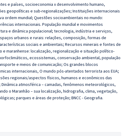
entes e países, socioeconomia x desenvolvimento humano,
ões geopolíticas e sub-regionalizações; Instituições internacionais
nova ordem mundial; Questões socioambientais no mundo:
erências internacionais. População mundial e movimentos
ura e dinâmica populacional; tecnologia, indústria e serviços,
Espaços urbanos e rurais: relações, composição, formas de
aracterísticas sociais e ambientais; Recursos minerais e fontes de
o e maranhense: localização, regionalização e situação político-
 morfoclimáticos, ecossistemas, conservação ambiental, população
ransporte e meios de comunicação; Os grandes blocos
micas internacionais, O mundo pós‐atentados terrorista aos EUA;
isões regionais/aspectos físicos, humanos e econômicos das
al; Dinâmica atmosférica – camadas, fenômenos meteorológicos,
ando o Maranhão – sua localização, hidrografia, clima, vegetação,
lógicas; parques e áreas de proteção; BNCC - Geografia.