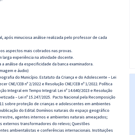
l, após minuciosa análise realizada pelo professor de cada
os aspectos mais cobrados nas provas.
m larga experiência na atividade docente.
ra a análise da especificidade da banca examinadora.
(imagem e áudio)
eografia do Município. Estatuto da Criança e do Adolescente – Lei
cer CNE/CEB nº 2/2022 e Resolução CNE/CEB nº 1/2022. Política
ação Integral em Tempo Integral: Lei nº 14.640/2023 e Resolução
etizada – Lei nº 15.247/2025. Pacto Nacional pela Recomposição
.211 sobre proteção de crianças e adolescentes em ambientes
 publicação do Edital. Domínios naturais do espaço geográfico
errestre, agentes internos e ambientes naturais ameaçados;
es externos transformadores do relevo; Questões
tes ambientalistas e conferências internacionais. Instituições