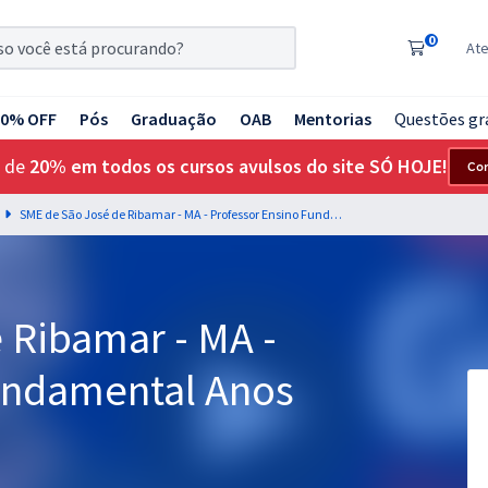
0
At
20% OFF
Pós
Graduação
OAB
Mentorias
Questões gr
 de
20% em todos os cursos avulsos do site SÓ HOJE!
Co
SME de São José de Ribamar - MA - Professor Ensino Fundamental Anos Finais - Geografia
 Ribamar - MA -
undamental Anos