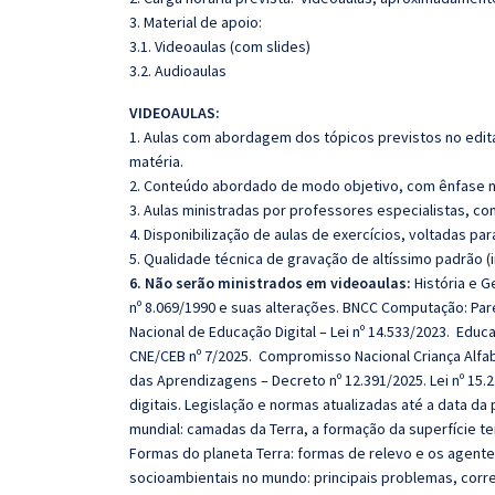
3. Material de apoio:
3.1. Videoaulas (com slides)
3.2. Audioaulas
VIDEOAULAS:
1. Aulas com abordagem dos tópicos previstos no edita
matéria.
2. Conteúdo abordado de modo objetivo, com ênfase n
3. Aulas ministradas por professores especialistas, co
4. Disponibilização de aulas de exercícios, voltadas pa
5. Qualidade técnica de gravação de altíssimo padrão 
6. Não serão ministrados em videoaulas:
História e G
nº 8.069/1990 e suas alterações. BNCC Computação: Pare
Nacional de Educação Digital – Lei nº 14.533/2023. Educ
CNE/CEB nº 7/2025. Compromisso Nacional Criança Alfab
das Aprendizagens – Decreto nº 12.391/2025. Lei nº 15
digitais. Legislação e normas atualizadas até a data da
mundial: camadas da Terra, a formação da superfície t
Formas do planeta Terra: formas de relevo e os agent
socioambientais no mundo: principais problemas, corren