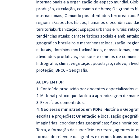
internacionais e a organização do espaço mundial. Glob
produção, circulação, consumo de bens; Os grandes b
internacionais, O mundo pós‐atentados terrorista aos 
regionais/aspectos físicos, humanos e econômicos da
territorial;urbanização; Espaços urbanos e rurais: rel
tendências atuais; características sociais e ambientais
geográfico brasileiro e maranhense: localização, region
naturais, domínios morfoclimáticos, ecossistemas, co
atividades produtivas, transporte e meios de comunic
hidrografia, clima, vegetação, população, relevo, ati
proteção; BNCC - Geografia.
AULAS EM PDF:
1. Conteúdo produzido por docentes especializados e
2. Material prático que facilita a aprendizagem de mane
3. Exercícios comentados.
4. Não serão ministrados em PDFs:
História e Geograf
escalas e projeções; Orientação e localização geográf
imaginárias, coordenadas geográficas; fusos horários
Terra, a formação da superfície terrestre, agentes in
formas de relevo e os agentes externos transformadore