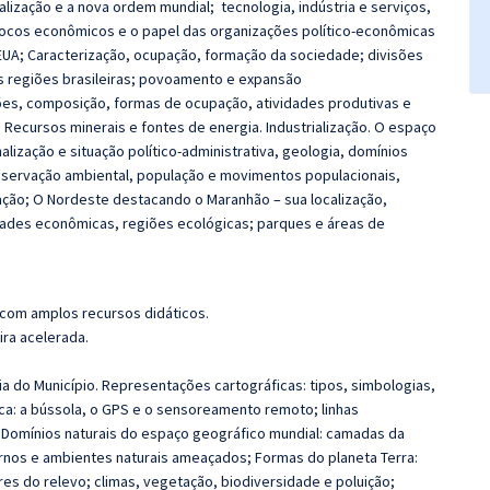
alização e a nova ordem mundial; tecnologia, indústria e serviços,
locos econômicos e o papel das organizações político‐econômicas
EUA; Caracterização, ocupação, formação da sociedade; divisões
s regiões brasileiras; povoamento e expansão
ações, composição, formas de ocupação, atividades produtivas e
; Recursos minerais e fontes de energia. Industrialização. O espaço
alização e situação político-administrativa, geologia, domínios
nservação ambiental, população e movimentos populacionais,
ação; O Nordeste destacando o Maranhão – sua localização,
vidades econômicas, regiões ecológicas; parques e áreas de
 com amplos recursos didáticos.
ira acelerada.
ia do Município. Representações cartográficas: tipos, simbologias,
ica: a bússola, o GPS e o sensoreamento remoto; linhas
; Domínios naturais do espaço geográfico mundial: camadas da
ternos e ambientes naturais ameaçados; Formas do planeta Terra:
s do relevo; climas, vegetação, biodiversidade e poluição;