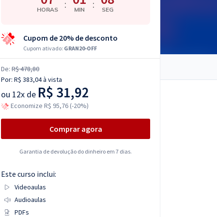
:
:
HORAS
MIN
SEG
Cupom de 20% de desconto
Cupom ativado:
GRAN20-OFF
De:
R$ 478,80
Por:
R$ 383,04
à vista
R$ 31,92
ou
12x de
Economize R$ 95,76 (-20%)
Comprar agora
Garantia de devolução do dinheiro em 7 dias.
Este curso inclui:
Videoaulas
Audioaulas
PDFs