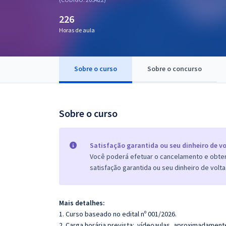
Pós
226
Graduação
Horas de aula
OAB
Sobre o curso
Sobre o concurso
Mentorias
Questões grátis
Sobre o curso
Conteúdo gratuito
Blog
Satisfação garantida ou seu dinheiro de vo
Você poderá efetuar o cancelamento e obter 
Aprovados
satisfação garantida ou seu dinheiro de volta
Atendimento
Mais detalhes:
1. Curso baseado no edital nº 001/2026.
2. Carga horária prevista: vídeoaulas, aproximadament