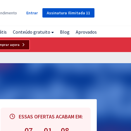
Assinatura
Ilimitada
11
endimento
Entrar
átis
Conteúdo gratuito
Blog
Aprovados
mprar agora
ESSAS OFERTAS ACABAM EM:
07
01
07