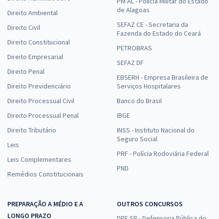
PM AL - Polícia Militar do Estado
de Alagoas
Direito Ambiental
SEFAZ CE - Secretaria da
Direito Civil
Fazenda do Estado do Ceará
Direito Constitucional
PETROBRAS
Direito Empresarial
SEFAZ DF
Direito Penal
EBSERH - Empresa Brasileira de
Direito Previdenciário
Serviços Hospitalares
Direito Processual Civil
Banco do Brasil
Direito Processual Penal
IBGE
Direito Tributário
INSS - Instituto Nacional do
Seguro Social
Leis
PRF - Polícia Rodoviária Federal
Leis Complementares
PND
Remédios Constitucionais
PREPARAÇÃO A MÉDIO E A
OUTROS CONCURSOS
LONGO PRAZO
DPE SP - Defensoria Pública do