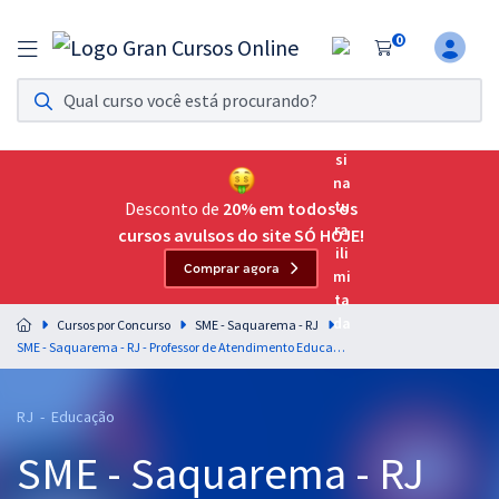
0
Assinatura Ilimitada 11
Acesso a todos os cursos. Teste grátis por 7 dias!
Assinatura OAB Até Passar
Acesso ilimitado a toda preparação para o Exame da
Desconto de
20% em todos os
Ordem, até você passar!
cursos avulsos do site SÓ HOJE!
Comprar agora
Residências Multiprofissionais
Preparação completa e intensiva para as principais
Cursos por Concurso
SME - Saquarema - RJ
residências em saúde do Brasil
SME - Saquarema - RJ - Professor de Atendimento Educacional Especializado - AEE (Pós-Edital)
Concursos
RJ - Educação
Assinatura Ilimitada
SME - Saquarema - RJ
Cursos 20% OFF