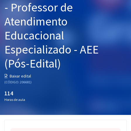
- Professor de
Pós
Atendimento
Graduação
Educacional
OAB
Especializado - AEE
Mentorias
(Pós-Edital)
Questões grátis
Conteúdo gratuito
Baixar edital
(CÓDIGO: 206681)
Blog
114
Aprovados
Horas de aula
Atendimento