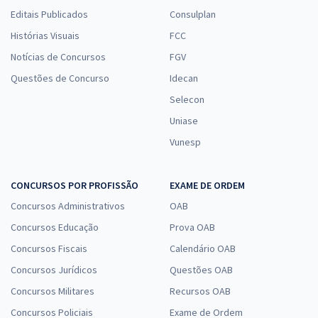
Editais Publicados
Consulplan
Histórias Visuais
FCC
Notícias de Concursos
FGV
Questões de Concurso
Idecan
Selecon
Uniase
Vunesp
CONCURSOS POR PROFISSÃO
EXAME DE ORDEM
Concursos Administrativos
OAB
Concursos Educação
Prova OAB
Concursos Fiscais
Calendário OAB
Concursos Jurídicos
Questões OAB
Concursos Militares
Recursos OAB
Concursos Policiais
Exame de Ordem