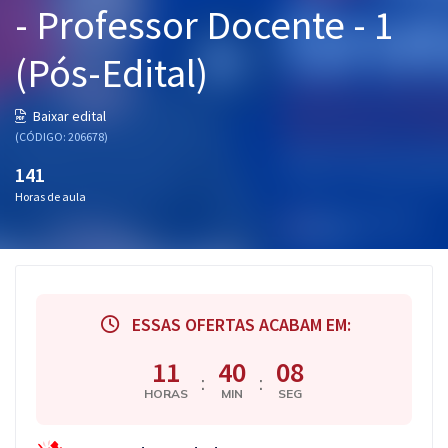
- Professor Docente - 1
Pós
(Pós-Edital)
Graduação
OAB
Baixar edital
(CÓDIGO: 206678)
Mentorias
141
Horas de aula
Questões grátis
Conteúdo gratuito
Blog
ESSAS OFERTAS ACABAM EM:
Aprovados
11
40
07
:
:
Atendimento
HORAS
MIN
SEG