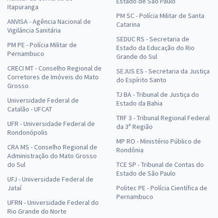
Estado de São Paulo
Itapuranga
PM SC - Polícia Militar de Santa
ANVISA - Agência Nacional de
Catarina
Vigilância Sanitária
SEDUC RS - Secretaria de
PM PE - Polícia Militar de
Estado da Educação do Rio
Pernambuco
Grande do Sul
CRECI MT - Conselho Regional de
SEJUS ES - Secretaria da Justiça
Corretores de Imóveis do Mato
do Espírito Santo
Grosso
TJ BA - Tribunal de Justiça do
Universidade Federal de
Estado da Bahia
Catalão - UFCAT
TRF 3 - Tribunal Regional Federal
UFR - Universidade Federal de
da 3ª Região
Rondonópolis
MP RO - Ministério Público de
CRA MS - Conselho Regional de
Rondônia
Administração do Mato Grosso
do Sul
TCE SP - Tribunal de Contas do
Estado de São Paulo
UFJ - Universidade Federal de
Jataí
Politec PE - Polícia Científica de
Pernambuco
UFRN - Universidade Federal do
Rio Grande do Norte