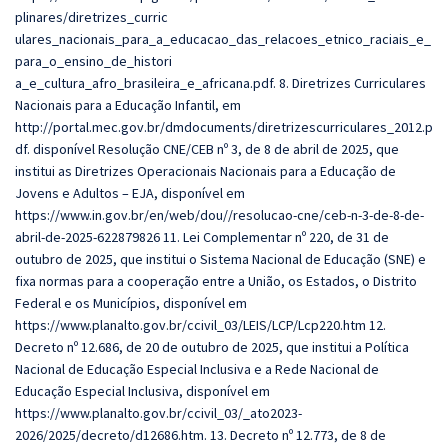
plinares/diretrizes_curric
ulares_nacionais_para_a_educacao_das_relacoes_etnico_raciais_e_
para_o_ensino_de_histori
a_e_cultura_afro_brasileira_e_africana.pdf. 8. Diretrizes Curriculares
Nacionais para a Educação Infantil, em
http://portal.mec.gov.br/dmdocuments/diretrizescurriculares_2012.p
df. disponível Resolução CNE/CEB nº 3, de 8 de abril de 2025, que
institui as Diretrizes Operacionais Nacionais para a Educação de
Jovens e Adultos – EJA, disponível em
https://www.in.gov.br/en/web/dou//resolucao-cne/ceb-n-3-de-8-de-
abril-de-2025-622879826 11. Lei Complementar nº 220, de 31 de
outubro de 2025, que institui o Sistema Nacional de Educação (SNE) e
fixa normas para a cooperação entre a União, os Estados, o Distrito
Federal e os Municípios, disponível em
https://www.planalto.gov.br/ccivil_03/LEIS/LCP/Lcp220.htm 12.
Decreto nº 12.686, de 20 de outubro de 2025, que institui a Política
Nacional de Educação Especial Inclusiva e a Rede Nacional de
Educação Especial Inclusiva, disponível em
https://www.planalto.gov.br/ccivil_03/_ato2023-
2026/2025/decreto/d12686.htm. 13. Decreto nº 12.773, de 8 de