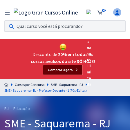
0
Assinatura Ilimitada 11
Acesso a todos os cursos. Teste grátis por 7 dias!
Assinatura OAB Até Passar
Acesso ilimitado a toda preparação para o Exame da
Desconto de
20% em todos os
Ordem, até você passar!
cursos avulsos do site SÓ HOJE!
Comprar agora
Residências Multiprofissionais
Preparação completa e intensiva para as principais
Cursos por Concurso
SME - Saquarema - RJ
residências em saúde do Brasil
SME - Saquarema - RJ - Professor Docente - 1 (Pós-Edital)
Concursos
RJ - Educação
Assinatura Ilimitada
SME - Saquarema - RJ
Cursos 20% OFF