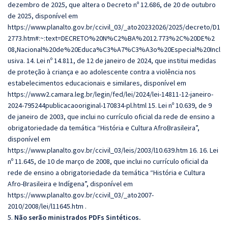
dezembro de 2025, que altera o Decreto nº 12.686, de 20 de outubro
de 2025, disponível em
https://www.planalto.gov.br/ccivil_03/_ato20232026/2025/decreto/D1
2773.htm#:~:text=DECRETO%20N%C2%BA%2012.773%2C%20DE%2
08,Nacional%20de%20Educa%C3%A7%C3%A3o%20Especial%20Incl
usiva. 14. Lei nº 14.811, de 12 de janeiro de 2024, que institui medidas
de proteção à criança e ao adolescente contra a violência nos
estabelecimentos educacionais e similares, disponível em
https://www2.camara.leg.br/legin/fed/lei/2024/lei-14811-12-janeiro-
2024-795244publicacaooriginal-170834-pl.html 15. Lei nº 10.639, de 9
de janeiro de 2003, que inclui no currículo oficial da rede de ensino a
obrigatoriedade da temática “História e Cultura AfroBrasileira”,
disponível em
https://www.planalto.gov.br/ccivil_03/leis/2003/l10.639.htm 16. 16. Lei
nº 11.645, de 10 de março de 2008, que inclui no currículo oficial da
rede de ensino a obrigatoriedade da temática “História e Cultura
Afro-Brasileira e Indígena”, disponível em
https://www.planalto.gov.br/ccivil_03/_ato2007-
2010/2008/lei/l11645.htm .
5.
Não serão ministrados PDFs Sintéticos.