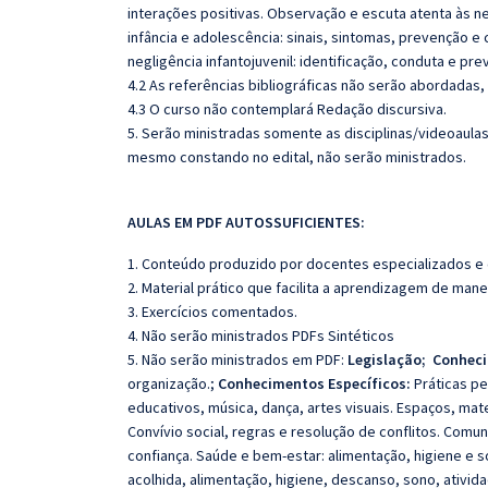
interações positivas. Observação e escuta atenta às 
infância e adolescência: sinais, sintomas, prevenção e 
negligência infantojuvenil: identificação, conduta e p
4.2 As referências bibliográficas não serão abordadas,
4.3 O curso não contemplará Redação discursiva.
5. Serão ministradas somente as disciplinas/videoaula
mesmo constando no edital, não serão ministrados.
AULAS EM PDF AUTOSSUFICIENTES:
1. Conteúdo produzido por docentes especializados e
2. Material prático que facilita a aprendizagem de mane
3. Exercícios comentados.
4. Não serão ministrados PDFs Sintéticos
5. Não serão ministrados em PDF:
Legislação;
Conheci
organização.;
Conhecimentos Específicos:
Práticas pe
educativos, música, dança, artes visuais. Espaços, ma
Convívio social, regras e resolução de conflitos. Com
confiança. Saúde e bem-estar: alimentação, higiene e so
acolhida, alimentação, higiene, descanso, sono, ativida