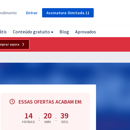
Assinatura
Ilimitada
11
endimento
Entrar
átis
Conteúdo gratuito
Blog
Aprovados
mprar agora
ESSAS OFERTAS ACABAM EM:
14
20
38
:
:
HORAS
MIN
SEG