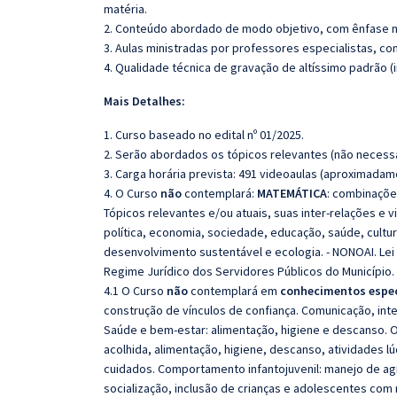
matéria.
2. Conteúdo abordado de modo objetivo, com ênfase n
3. Aulas ministradas por professores especialistas, co
4. Qualidade técnica de gravação de altíssimo padrão 
Mais Detalhes:
1. Curso baseado no edital nº 01/2025.
2. Serão abordados os tópicos relevantes (não necessa
3. Carga horária prevista: 491 videoaulas (aproximadam
4. O Curso
não
contemplará:
MATEMÁTICA
: combinaçõe
Tópicos relevantes e/ou atuais, suas inter-relações e v
política, economia, sociedade, educação, saúde, cultur
desenvolvimento sustentável e ecologia. - NONOAI. Lei O
Regime Jurídico dos Servidores Públicos do Município.
4.1 O Curso
não
contemplará em
conhecimentos espec
construção de vínculos de confiança. Comunicação, int
Saúde e bem-estar: alimentação, higiene e descanso. Ob
acolhida, alimentação, higiene, descanso, atividades lú
cuidados. Comportamento infantojuvenil: manejo de a
socialização, inclusão de crianças e adolescentes com 