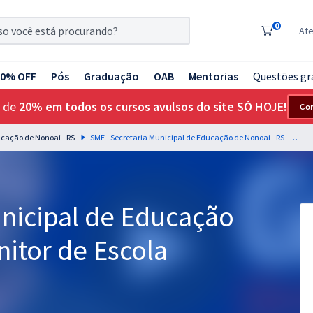
0
At
20% OFF
Pós
Graduação
OAB
Mentorias
Questões gr
 de
20% em todos os cursos avulsos do site SÓ HOJE!
Co
ucação de Nonoai - RS
SME - Secretaria Municipal de Educação de Nonoai - RS - Monitor de Escola
unicipal de Educação
nitor de Escola