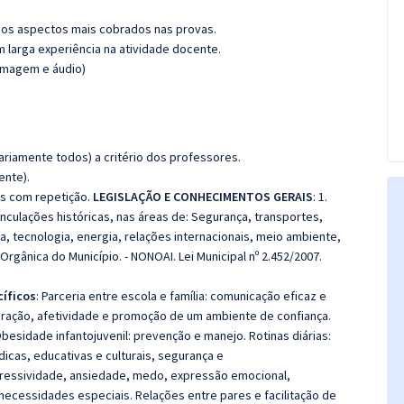
os aspectos mais cobrados nas provas.
m larga experiência na atividade docente.
(imagem e áudio)
riamente todos) a critério dos professores.
ente).
s com repetição.
LEGISLAÇÃO E CONHECIMENTOS GERAIS
: 1.
inculações históricas, nas áreas de: Segurança, transportes,
a, tecnologia, energia, relações internacionais, meio ambiente,
rgânica do Município. - NONOAI. Lei Municipal nº 2.452/2007.
íficos
: Parceria entre escola e família: comunicação eficaz e
eração, afetividade e promoção de um ambiente de confiança.
esidade infantojuvenil: prevenção e manejo. Rotinas diárias:
dicas, educativas e culturais, segurança e
gressividade, ansiedade, medo, expressão emocional,
necessidades especiais. Relações entre pares e facilitação de