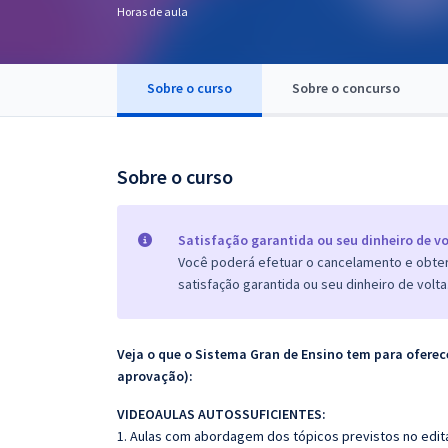
Horas de aula
Pós
Graduação
Sobre o curso
Sobre o concurso
OAB
Mentorias
Sobre o curso
Questões grátis
Satisfação garantida ou seu dinheiro de vo
Conteúdo gratuito
Você poderá efetuar o cancelamento e obter 
satisfação garantida ou seu dinheiro de volta
Blog
Aprovados
Veja o que o Sistema Gran de Ensino tem para ofer
aprovação):
Atendimento
VIDEOAULAS AUTOSSUFICIENTES:
1. Aulas com abordagem dos tópicos previstos no edita