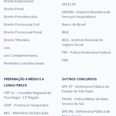
Direito Empresarial
SEFAZ DF
Direito Penal
EBSERH - Empresa Brasileira de
Direito Previdenciário
Serviços Hospitalares
Direito Processual Civil
Banco do Brasil
Direito Processual Penal
IBGE
Direito Tributário
INSS - Instituto Nacional do
Seguro Social
Leis
PRF - Polícia Rodoviária Federal
Leis Complementares
PND
Remédios Constitucionais
PREPARAÇÃO A MÉDIO E A
OUTROS CONCURSOS
LONGO PRAZO
DPE SP - Defensoria Pública do
Estado de São Paulo
CRP SC - Conselho Regional de
Psicologia - 12ª Região
PM MS - Polícia Militar de Mato
Grosso do Sul
SEDF - Professor Temporário
DPE MG - Defensoria Pública de
MEC - Ministério da Educação