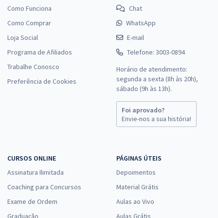
Como Funciona
Chat
Como Comprar
WhatsApp
Loja Social
E-mail
Programa de Afiliados
Telefone: 3003-0894
Trabalhe Conosco
Horário de atendimento:
segunda a sexta (8h às 20h),
Preferência de Cookies
sábado (9h às 13h).
Foi aprovado?
Envie-nos a sua história!
CURSOS ONLINE
PÁGINAS ÚTEIS
Assinatura Ilimitada
Depoimentos
Coaching para Concursos
Material Grátis
Exame de Ordem
Aulas ao Vivo
Graduação
Aulas Grátis