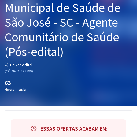
Municipal de Saúde de
Pós
São José - SC - Agente
Graduação
Comunitário de Saúde
OAB
(Pós-edital)
Mentorias
Questões grátis
Baixar edital
(CÓDIGO: 197799)
Conteúdo gratuito
63
Blog
Horas de aula
Aprovados
Atendimento
ESSAS OFERTAS ACABAM EM: