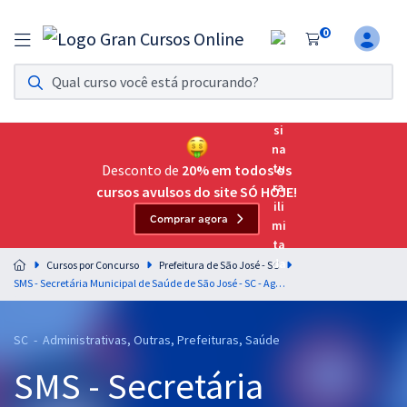
0
Assinatura Ilimitada 11
Acesso a todos os cursos. Teste grátis por 7 dias!
Assinatura OAB Até Passar
Acesso ilimitado a toda preparação para o Exame da
Desconto de
20% em todos os
Ordem, até você passar!
cursos avulsos do site SÓ HOJE!
Comprar agora
Residências Multiprofissionais
Preparação completa e intensiva para as principais
Cursos por Concurso
Prefeitura de São José - SC
residências em saúde do Brasil
SMS - Secretária Municipal de Saúde de São José - SC - Agente Comunitário de Saúde (Pós-edital)
Concursos
SC - Administrativas, Outras, Prefeituras, Saúde
Assinatura Ilimitada
SMS - Secretária
Cursos 20% OFF