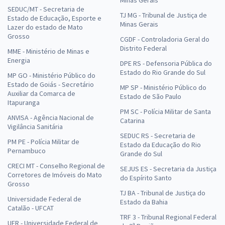
Minas Gerais
SEDUC/MT - Secretaria de
TJ MG - Tribunal de Justiça de
Estado de Educação, Esporte e
Minas Gerais
Lazer do estado de Mato
Grosso
CGDF - Controladoria Geral do
Distrito Federal
MME - Ministério de Minas e
Energia
DPE RS - Defensoria Pública do
Estado do Rio Grande do Sul
MP GO - Ministério Público do
Estado de Goiás - Secretário
MP SP - Ministério Público do
Auxiliar da Comarca de
Estado de São Paulo
Itapuranga
PM SC - Polícia Militar de Santa
ANVISA - Agência Nacional de
Catarina
Vigilância Sanitária
SEDUC RS - Secretaria de
PM PE - Polícia Militar de
Estado da Educação do Rio
Pernambuco
Grande do Sul
CRECI MT - Conselho Regional de
SEJUS ES - Secretaria da Justiça
Corretores de Imóveis do Mato
do Espírito Santo
Grosso
TJ BA - Tribunal de Justiça do
Universidade Federal de
Estado da Bahia
Catalão - UFCAT
TRF 3 - Tribunal Regional Federal
UFR - Universidade Federal de