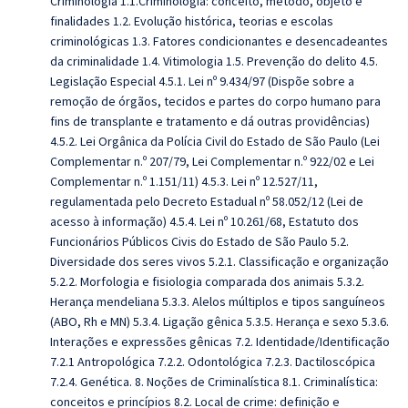
Criminologia 1.1.Criminologia: conceito, método, objeto e
finalidades 1.2. Evolução histórica, teorias e escolas
criminológicas 1.3. Fatores condicionantes e desencadeantes
da criminalidade 1.4. Vitimologia 1.5. Prevenção do delito 4.5.
Legislação Especial 4.5.1. Lei nº 9.434/97 (Dispõe sobre a
remoção de órgãos, tecidos e partes do corpo humano para
fins de transplante e tratamento e dá outras providências)
4.5.2. Lei Orgânica da Polícia Civil do Estado de São Paulo (Lei
Complementar n.º 207/79, Lei Complementar n.º 922/02 e Lei
Complementar n.º 1.151/11) 4.5.3. Lei nº 12.527/11,
regulamentada pelo Decreto Estadual nº 58.052/12 (Lei de
acesso à informação) 4.5.4. Lei nº 10.261/68, Estatuto dos
Funcionários Públicos Civis do Estado de São Paulo 5.2.
Diversidade dos seres vivos 5.2.1. Classificação e organização
5.2.2. Morfologia e fisiologia comparada dos animais 5.3.2.
Herança mendeliana 5.3.3. Alelos múltiplos e tipos sanguíneos
(ABO, Rh e MN) 5.3.4. Ligação gênica 5.3.5. Herança e sexo 5.3.6.
Interações e expressões gênicas 7.2. Identidade/Identificação
7.2.1 Antropológica 7.2.2. Odontológica 7.2.3. Dactiloscópica
7.2.4. Genética. 8. Noções de Criminalística 8.1. Criminalística:
conceitos e princípios 8.2. Local de crime: definição e