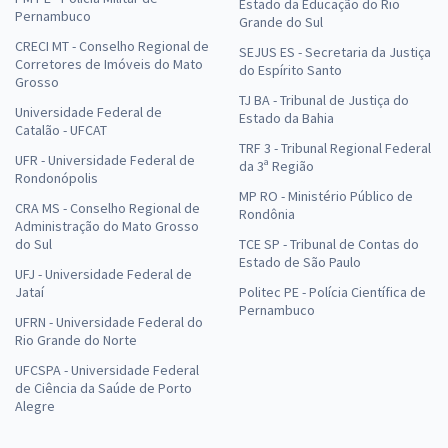
Estado da Educação do Rio
Pernambuco
Grande do Sul
CRECI MT - Conselho Regional de
SEJUS ES - Secretaria da Justiça
Corretores de Imóveis do Mato
do Espírito Santo
Grosso
TJ BA - Tribunal de Justiça do
Universidade Federal de
Estado da Bahia
Catalão - UFCAT
TRF 3 - Tribunal Regional Federal
UFR - Universidade Federal de
da 3ª Região
Rondonópolis
MP RO - Ministério Público de
CRA MS - Conselho Regional de
Rondônia
Administração do Mato Grosso
do Sul
TCE SP - Tribunal de Contas do
Estado de São Paulo
UFJ - Universidade Federal de
Jataí
Politec PE - Polícia Científica de
Pernambuco
UFRN - Universidade Federal do
Rio Grande do Norte
UFCSPA - Universidade Federal
de Ciência da Saúde de Porto
Alegre