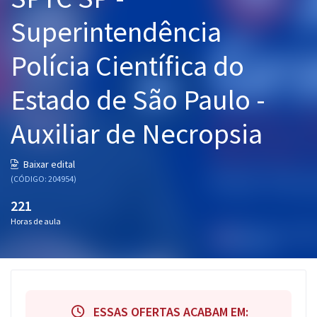
Pós
Superintendência
Graduação
Polícia Científica do
OAB
Estado de São Paulo -
Mentorias
Auxiliar de Necropsia
Questões grátis
Baixar edital
Conteúdo gratuito
(CÓDIGO: 204954)
221
Blog
Horas de aula
Aprovados
Atendimento
ESSAS OFERTAS ACABAM EM: