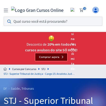
0
Assinatura Ilimitada 11
Acesso a todos os cursos. Teste grátis por 7 dias!
Assinatura OAB Até Passar
Acesso ilimitado a toda preparação para o Exame da
Desconto de
20% em todos os
Ordem, até você passar!
cursos avulsos do site SÓ HOJE!
Comprar agora
Residências Multiprofissionais
Preparação completa e intensiva para as principais
Cursos por Concurso
STJ
residências em saúde do Brasil
STJ - Superior Tribunal de Justiça - Cargo 15: Analista Judiciário - Área: Apoio Especializado - Especialidade: Odontologia (Ramo: Dentística)
Concursos
DF - Saúde, Tribunais
Assinatura Ilimitada
STJ - Superior Tribunal
Cursos 20% OFF