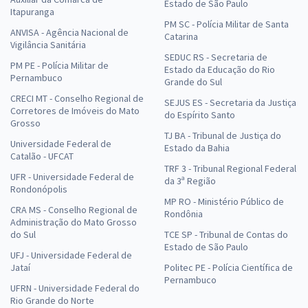
Estado de São Paulo
Itapuranga
PM SC - Polícia Militar de Santa
ANVISA - Agência Nacional de
Catarina
Vigilância Sanitária
SEDUC RS - Secretaria de
PM PE - Polícia Militar de
Estado da Educação do Rio
Pernambuco
Grande do Sul
CRECI MT - Conselho Regional de
SEJUS ES - Secretaria da Justiça
Corretores de Imóveis do Mato
do Espírito Santo
Grosso
TJ BA - Tribunal de Justiça do
Universidade Federal de
Estado da Bahia
Catalão - UFCAT
TRF 3 - Tribunal Regional Federal
UFR - Universidade Federal de
da 3ª Região
Rondonópolis
MP RO - Ministério Público de
CRA MS - Conselho Regional de
Rondônia
Administração do Mato Grosso
do Sul
TCE SP - Tribunal de Contas do
Estado de São Paulo
UFJ - Universidade Federal de
Jataí
Politec PE - Polícia Científica de
Pernambuco
UFRN - Universidade Federal do
Rio Grande do Norte