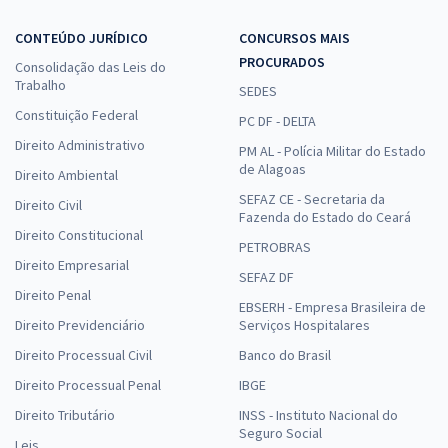
CONTEÚDO JURÍDICO
CONCURSOS MAIS
PROCURADOS
Consolidação das Leis do
Trabalho
SEDES
Constituição Federal
PC DF - DELTA
Direito Administrativo
PM AL - Polícia Militar do Estado
de Alagoas
Direito Ambiental
SEFAZ CE - Secretaria da
Direito Civil
Fazenda do Estado do Ceará
Direito Constitucional
PETROBRAS
Direito Empresarial
SEFAZ DF
Direito Penal
EBSERH - Empresa Brasileira de
Direito Previdenciário
Serviços Hospitalares
Direito Processual Civil
Banco do Brasil
Direito Processual Penal
IBGE
Direito Tributário
INSS - Instituto Nacional do
Seguro Social
Leis