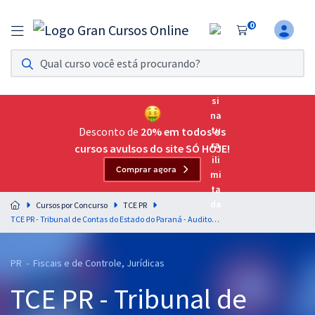
0
Assinatura Ilimitada 11
Acesso a todos os cursos. Teste grátis por 7 dias!
Assinatura OAB Até Passar
Acesso ilimitado a toda preparação para o Exame da
Desconto de
20% em todos os
Ordem, até você passar!
cursos avulsos do site SÓ HOJE!
Comprar agora
Residências Multiprofissionais
Preparação completa e intensiva para as principais
Cursos por Concurso
TCE PR
residências em saúde do Brasil
TCE PR - Tribunal de Contas do Estado do Paraná - Auditor de Controle Externo - Área: Jurídica
Concursos
PR - Fiscais e de Controle, Jurídicas
Assinatura Ilimitada
TCE PR - Tribunal de
Cursos 20% OFF