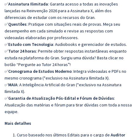
✅
Assinatura Ilimitada
: Garanta acesso a todas as inovações
lançadas na Reinvenção 2026 para a Assinatura X, além dos
diferenciais de estudar com os recursos do Gran.
✅
Questões
: Pratique com situações reais de provas. Meça seu
desempenho em cada simulado e revise as respostas com
videoaulas elaboradas por professores.
✅
Estudo com Tecnologia
: Audiobooks e gerenciador de estudos.
✅
Tutor 24 horas
: Permite obter respostas instantâneas enquanto
estuda na plataforma do Gran. Surgiu uma dúvida? Basta clicar no
botão “Pergunte ao Tutor 24 horas”!
✅
Cronograma de Estudos Moderno
: Integra videoaulas e PDFs no
mesmo cronograma (*exclusivo na Assinatura Ilimitada X).
✅
MAIA
: A Inteligência Artificial do Gran (*exclusivo na Assinatura
Ilimitada X).
✅
Garantia de Atualização Pós-Edital e Fórum de Dúvidas
:
Atualização das matérias e fórum para tirar dúvidas com toda a nossa
equipe.
Mais detalhes
Curso baseado nos últimos Editais para o cargo de
Auditor