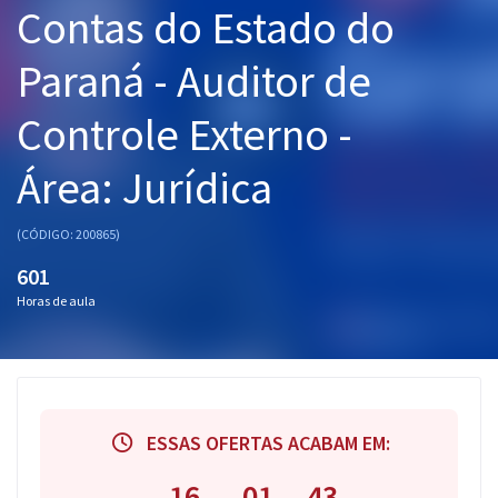
Contas do Estado do
Pós
Paraná - Auditor de
Graduação
Controle Externo -
OAB
Área: Jurídica
Mentorias
Questões grátis
(CÓDIGO: 200865)
601
Conteúdo gratuito
Horas de aula
Blog
Aprovados
Atendimento
ESSAS OFERTAS ACABAM EM:
16
01
43