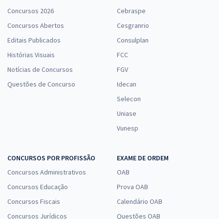
Concursos 2026
Cebraspe
Concursos Abertos
Cesgranrio
Editais Publicados
Consulplan
Histórias Visuais
FCC
Notícias de Concursos
FGV
Questões de Concurso
Idecan
Selecon
Uniase
Vunesp
CONCURSOS POR PROFISSÃO
EXAME DE ORDEM
Concursos Administrativos
OAB
Concursos Educação
Prova OAB
Concursos Fiscais
Calendário OAB
Concursos Jurídicos
Questões OAB