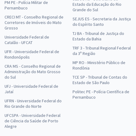
PM PE - Polícia Militar de
Estado da Educação do Rio
Pernambuco
Grande do Sul
CRECI MT - Conselho Regional de
SEJUS ES - Secretaria da Justiça
Corretores de Imóveis do Mato
do Espírito Santo
Grosso
TJ BA - Tribunal de Justiça do
Universidade Federal de
Estado da Bahia
Catalão - UFCAT
TRF 3 - Tribunal Regional Federal
UFR - Universidade Federal de
da 3ª Região
Rondonópolis
MP RO - Ministério Público de
CRA MS - Conselho Regional de
Rondônia
Administração do Mato Grosso
do Sul
TCE SP - Tribunal de Contas do
Estado de São Paulo
UFJ - Universidade Federal de
Jataí
Politec PE - Polícia Científica de
Pernambuco
UFRN - Universidade Federal do
Rio Grande do Norte
UFCSPA - Universidade Federal
de Ciência da Saúde de Porto
Alegre