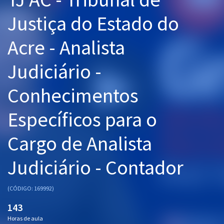
Pós
Justiça do Estado do
Graduação
Acre - Analista
OAB
Judiciário -
Mentorias
Conhecimentos
Questões grátis
Específicos para o
Conteúdo gratuito
Cargo de Analista
Blog
Judiciário - Contador
Aprovados
(CÓDIGO: 169992)
Atendimento
143
Horas de aula