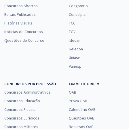
Concursos Abertos
Cesgranrio
Editais Publicados
Consulplan
Histórias Visuais
FCC
Notícias de Concursos
FGV
Questões de Concurso
Idecan
Selecon
Uniase
Vunesp
CONCURSOS POR PROFISSÃO
EXAME DE ORDEM
Concursos Administrativos
OAB
Concursos Educação
Prova OAB
Concursos Fiscais
Calendário OAB
Concursos Jurídicos
Questões OAB
Concursos Militares
Recursos OAB