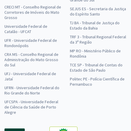
CRECI MT - Conselho Regional de
SEJUS ES - Secretaria da Justiça
Corretores de Imóveis do Mato
do Espírito Santo
Grosso
TJ BA - Tribunal de Justiça do
Universidade Federal de
Estado da Bahia
Catalão - UFCAT
TRF 3 - Tribunal Regional Federal
UFR - Universidade Federal de
da 3ª Região
Rondonópolis
MP RO - Ministério Público de
CRA MS - Conselho Regional de
Rondônia
Administração do Mato Grosso
do Sul
TCE SP - Tribunal de Contas do
Estado de São Paulo
UFJ - Universidade Federal de
Jataí
Politec PE - Polícia Científica de
Pernambuco
UFRN - Universidade Federal do
Rio Grande do Norte
UFCSPA - Universidade Federal
de Ciência da Saúde de Porto
Alegre