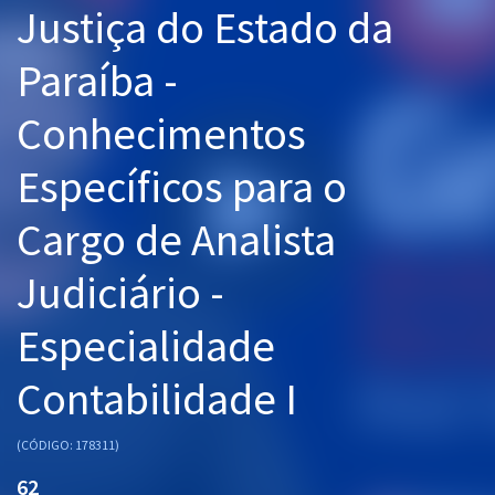
Justiça do Estado da
Pós
Paraíba -
Graduação
Conhecimentos
OAB
Específicos para o
Mentorias
Cargo de Analista
Questões grátis
Conteúdo gratuito
Judiciário -
Blog
Especialidade
Aprovados
Contabilidade I
Atendimento
(CÓDIGO: 178311)
62