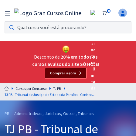
0
Assinatura Ilimitada 11
Acesso a todos os cursos. Teste grátis por 7 dias!
Assinatura OAB Até Passar
Acesso ilimitado a toda preparação para o Exame da
Desconto de
20% em todos os
Ordem, até você passar!
cursos avulsos do site SÓ HOJE!
Comprar agora
Residências Multiprofissionais
Preparação completa e intensiva para as principais
Cursos por Concurso
TJ PB
residências em saúde do Brasil
TJ PB - Tribunal de Justiça do Estado da Paraíba - Conhecimentos Específicos para o Cargo de Analista Judiciário - Especialidade Contabilidade I
Concursos
PB - Administrativas, Jurídicas, Outras, Tribunais
Assinatura Ilimitada
TJ PB - Tribunal de
Cursos 20% OFF