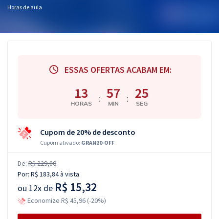
Horas de aula
ESSAS OFERTAS ACABAM EM:
13
57
25
:
:
HORAS
MIN
SEG
Cupom de 20% de desconto
Cupom ativado:
GRAN20-OFF
De:
R$ 229,80
Por:
R$ 183,84
à vista
R$ 15,32
ou
12x de
Economize R$ 45,96 (-20%)