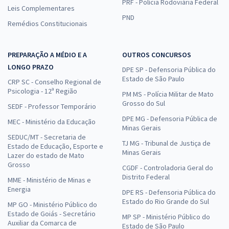
PRF - Polícia Rodoviária Federal
Leis Complementares
PND
Remédios Constitucionais
PREPARAÇÃO A MÉDIO E A
OUTROS CONCURSOS
LONGO PRAZO
DPE SP - Defensoria Pública do
Estado de São Paulo
CRP SC - Conselho Regional de
Psicologia - 12ª Região
PM MS - Polícia Militar de Mato
Grosso do Sul
SEDF - Professor Temporário
DPE MG - Defensoria Pública de
MEC - Ministério da Educação
Minas Gerais
SEDUC/MT - Secretaria de
TJ MG - Tribunal de Justiça de
Estado de Educação, Esporte e
Minas Gerais
Lazer do estado de Mato
Grosso
CGDF - Controladoria Geral do
Distrito Federal
MME - Ministério de Minas e
Energia
DPE RS - Defensoria Pública do
Estado do Rio Grande do Sul
MP GO - Ministério Público do
Estado de Goiás - Secretário
MP SP - Ministério Público do
Auxiliar da Comarca de
Estado de São Paulo