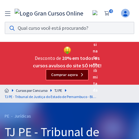
0
Assinatura Ilimitada 11
Acesso a todos os cursos. Teste grátis por 7 dias!
Assinatura OAB Até Passar
Acesso ilimitado a toda preparação para o Exame da
Desconto de
20% em todos os
Ordem, até você passar!
cursos avulsos do site SÓ HOJE!
Comprar agora
Residências Multiprofissionais
Preparação completa e intensiva para as principais
Cursos por Concurso
TJ PE
residências em saúde do Brasil
TJ PE - Tribunal de Justiça do Estado de Pernambuco - Bloco 2 para o Cargo de Juiz Substituto (Pós-Edital)
Concursos
PE - Jurídicas
Assinatura Ilimitada
TJ PE - Tribunal de
Cursos 20% OFF