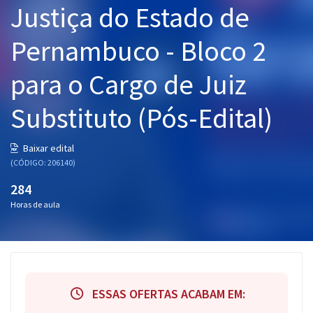
Justiça do Estado de
Pós
Pernambuco - Bloco 2
Graduação
para o Cargo de Juiz
OAB
Substituto (Pós-Edital)
Mentorias
Questões grátis
Baixar edital
(CÓDIGO: 206140)
Conteúdo gratuito
284
Blog
Horas de aula
Aprovados
Atendimento
ESSAS OFERTAS ACABAM EM: