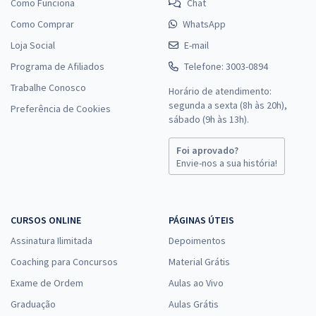
Como Funciona
Chat
Como Comprar
WhatsApp
Loja Social
E-mail
Programa de Afiliados
Telefone: 3003-0894
Trabalhe Conosco
Horário de atendimento:
segunda a sexta (8h às 20h),
Preferência de Cookies
sábado (9h às 13h).
Foi aprovado?
Envie-nos a sua história!
CURSOS ONLINE
PÁGINAS ÚTEIS
Assinatura Ilimitada
Depoimentos
Coaching para Concursos
Material Grátis
Exame de Ordem
Aulas ao Vivo
Graduação
Aulas Grátis