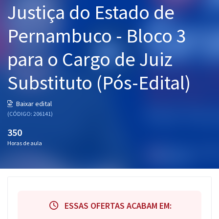
Justiça do Estado de
Pós
Pernambuco - Bloco 3
Graduação
para o Cargo de Juiz
OAB
Substituto (Pós-Edital)
Mentorias
Questões grátis
Baixar edital
(CÓDIGO: 206141)
Conteúdo gratuito
350
Blog
Horas de aula
Aprovados
Atendimento
ESSAS OFERTAS ACABAM EM: