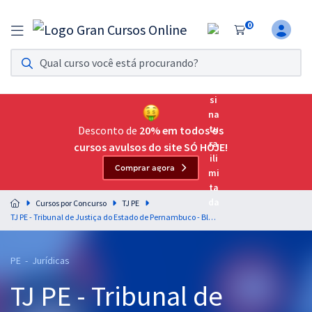
0
Assinatura Ilimitada 11
Acesso a todos os cursos. Teste grátis por 7 dias!
Assinatura OAB Até Passar
Acesso ilimitado a toda preparação para o Exame da
Desconto de
20% em todos os
Ordem, até você passar!
cursos avulsos do site SÓ HOJE!
Comprar agora
Residências Multiprofissionais
Preparação completa e intensiva para as principais
Cursos por Concurso
TJ PE
residências em saúde do Brasil
TJ PE - Tribunal de Justiça do Estado de Pernambuco - Bloco 3 para o Cargo de Juiz Substituto (Pós-Edital)
Concursos
PE - Jurídicas
Assinatura Ilimitada
TJ PE - Tribunal de
Cursos 20% OFF