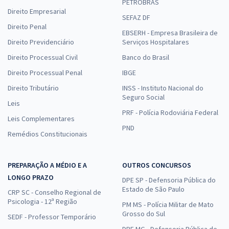
PETROBRAS
Direito Empresarial
SEFAZ DF
Direito Penal
EBSERH - Empresa Brasileira de
Direito Previdenciário
Serviços Hospitalares
Direito Processual Civil
Banco do Brasil
Direito Processual Penal
IBGE
Direito Tributário
INSS - Instituto Nacional do
Seguro Social
Leis
PRF - Polícia Rodoviária Federal
Leis Complementares
PND
Remédios Constitucionais
PREPARAÇÃO A MÉDIO E A
OUTROS CONCURSOS
LONGO PRAZO
DPE SP - Defensoria Pública do
Estado de São Paulo
CRP SC - Conselho Regional de
Psicologia - 12ª Região
PM MS - Polícia Militar de Mato
Grosso do Sul
SEDF - Professor Temporário
DPE MG - Defensoria Pública de