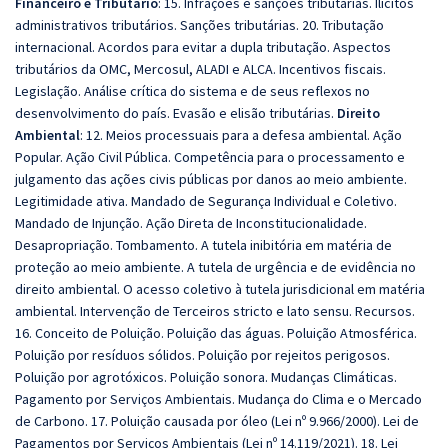
Financeiro e Tributário
: 15. Infrações e sanções tributárias. Ilícitos
administrativos tributários. Sanções tributárias. 20. Tributação
internacional. Acordos para evitar a dupla tributação. Aspectos
tributários da OMC, Mercosul, ALADI e ALCA. Incentivos fiscais.
Legislação. Análise crítica do sistema e de seus reflexos no
desenvolvimento do país. Evasão e elisão tributárias.
Direito
Ambiental
: 12. Meios processuais para a defesa ambiental. Ação
Popular. Ação Civil Pública. Competência para o processamento e
julgamento das ações civis públicas por danos ao meio ambiente.
Legitimidade ativa. Mandado de Segurança Individual e Coletivo.
Mandado de Injunção. Ação Direta de Inconstitucionalidade.
Desapropriação. Tombamento. A tutela inibitória em matéria de
proteção ao meio ambiente. A tutela de urgência e de evidência no
direito ambiental. O acesso coletivo à tutela jurisdicional em matéria
ambiental. Intervenção de Terceiros stricto e lato sensu. Recursos.
16. Conceito de Poluição. Poluição das águas. Poluição Atmosférica.
Poluição por resíduos sólidos. Poluição por rejeitos perigosos.
Poluição por agrotóxicos. Poluição sonora. Mudanças Climáticas.
Pagamento por Serviços Ambientais. Mudança do Clima e o Mercado
de Carbono. 17. Poluição causada por óleo (Lei nº 9.966/2000). Lei de
Pagamentos por Serviços Ambientais (Lei nº 14.119/2021). 18. Lei