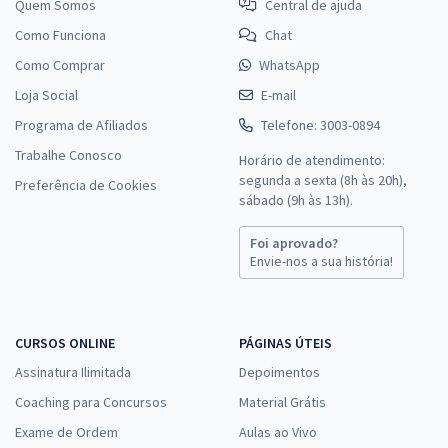
Quem Somos
Central de ajuda
Como Funciona
Chat
Como Comprar
WhatsApp
Loja Social
E-mail
Programa de Afiliados
Telefone: 3003-0894
Trabalhe Conosco
Horário de atendimento:
segunda a sexta (8h às 20h),
Preferência de Cookies
sábado (9h às 13h).
Foi aprovado?
Envie-nos a sua história!
CURSOS ONLINE
PÁGINAS ÚTEIS
Assinatura Ilimitada
Depoimentos
Coaching para Concursos
Material Grátis
Exame de Ordem
Aulas ao Vivo