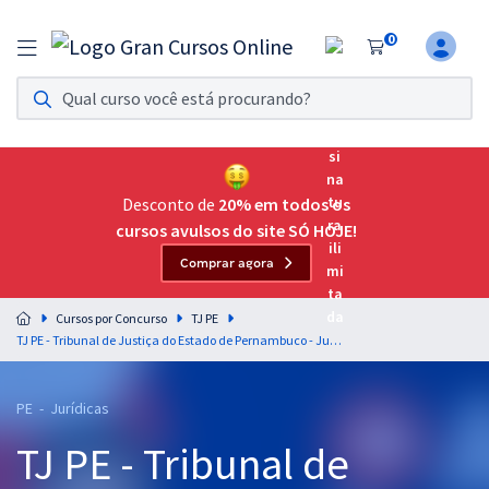
0
Assinatura Ilimitada 11
Acesso a todos os cursos. Teste grátis por 7 dias!
Assinatura OAB Até Passar
Acesso ilimitado a toda preparação para o Exame da
Desconto de
20% em todos os
Ordem, até você passar!
cursos avulsos do site SÓ HOJE!
Comprar agora
Residências Multiprofissionais
Preparação completa e intensiva para as principais
Cursos por Concurso
TJ PE
residências em saúde do Brasil
TJ PE - Tribunal de Justiça do Estado de Pernambuco - Juiz Substituto (Pós-Edital)
Concursos
PE - Jurídicas
Assinatura Ilimitada
TJ PE - Tribunal de
Cursos 20% OFF