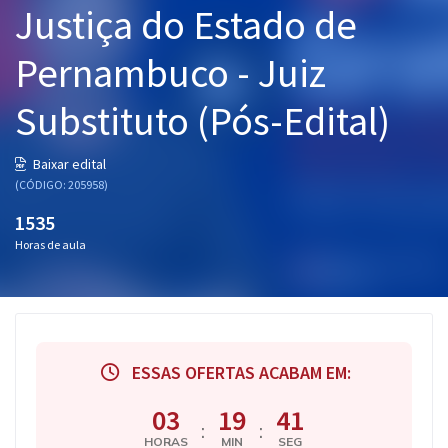
Justiça do Estado de
Pós
Pernambuco - Juiz
Graduação
Substituto (Pós-Edital)
OAB
Mentorias
Baixar edital
(CÓDIGO: 205958)
Questões grátis
1535
Horas de aula
Conteúdo gratuito
Blog
Aprovados
ESSAS OFERTAS ACABAM EM:
Atendimento
03
19
40
:
:
HORAS
MIN
SEG