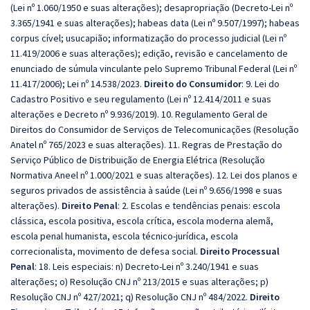
(Lei nº 1.060/1950 e suas alterações); desapropriação (Decreto-Lei nº
3.365/1941 e suas alterações); habeas data (Lei nº 9.507/1997); habeas
corpus cível; usucapião; informatização do processo judicial (Lei nº
11.419/2006 e suas alterações); edição, revisão e cancelamento de
enunciado de súmula vinculante pelo Supremo Tribunal Federal (Lei nº
11.417/2006); Lei nº 14.538/2023.
Direito do Consumidor
: 9. Lei do
Cadastro Positivo e seu regulamento (Lei nº 12.414/2011 e suas
alterações e Decreto nº 9.936/2019). 10. Regulamento Geral de
Direitos do Consumidor de Serviços de Telecomunicações (Resolução
Anatel nº 765/2023 e suas alterações). 11. Regras de Prestação do
Serviço Público de Distribuição de Energia Elétrica (Resolução
Normativa Aneel nº 1.000/2021 e suas alterações). 12. Lei dos planos e
seguros privados de assistência à saúde (Lei nº 9.656/1998 e suas
alterações).
Direito Penal
: 2. Escolas e tendências penais: escola
clássica, escola positiva, escola crítica, escola moderna alemã,
escola penal humanista, escola técnico-jurídica, escola
correcionalista, movimento de defesa social.
Direito Processual
Penal
: 18. Leis especiais: n) Decreto-Lei nº 3.240/1941 e suas
alterações; o) Resolução CNJ nº 213/2015 e suas alterações; p)
Resolução CNJ nº 427/2021; q) Resolução CNJ nº 484/2022.
Direito