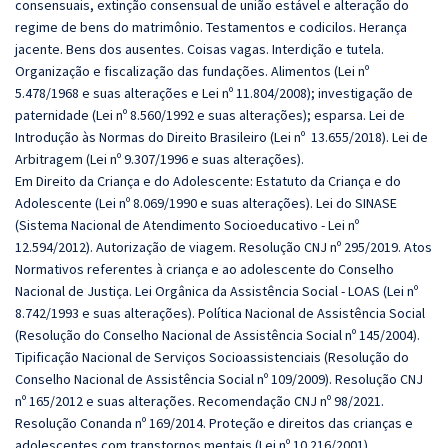
consensuais, extinção consensual de união estável e alteração do
regime de bens do matrimônio. Testamentos e codicilos. Herança
jacente. Bens dos ausentes. Coisas vagas. Interdição e tutela.
Organização e fiscalização das fundações. Alimentos (Lei nº
5.478/1968 e suas alterações e Lei nº 11.804/2008); investigação de
paternidade (Lei nº 8.560/1992 e suas alterações); esparsa. Lei de
Introdução às Normas do Direito Brasileiro (Lei nº 13.655/2018). Lei de
Arbitragem (Lei nº 9.307/1996 e suas alterações).
Em Direito da Criança e do Adolescente: Estatuto da Criança e do
Adolescente (Lei nº 8.069/1990 e suas alterações). Lei do SINASE
(Sistema Nacional de Atendimento Socioeducativo - Lei nº
12.594/2012). Autorização de viagem. Resolução CNJ nº 295/2019. Atos
Normativos referentes à criança e ao adolescente do Conselho
Nacional de Justiça. Lei Orgânica da Assistência Social - LOAS (Lei nº
8.742/1993 e suas alterações). Política Nacional de Assistência Social
(Resolução do Conselho Nacional de Assistência Social nº 145/2004).
Tipificação Nacional de Serviços Socioassistenciais (Resolução do
Conselho Nacional de Assistência Social nº 109/2009). Resolução CNJ
nº 165/2012 e suas alterações. Recomendação CNJ nº 98/2021.
Resolução Conanda nº 169/2014. Proteção e direitos das crianças e
adolescentes com transtornos mentais (Lei nº 10.216/2001).