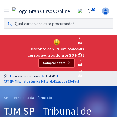
0
Assinatura Ilimitada 11
Acesso a todos os cursos. Teste grátis por 7 dias!
Assinatura OAB Até Passar
Acesso ilimitado a toda preparação para o Exame da
Desconto de
20% em todos os
Ordem, até você passar!
cursos avulsos do site SÓ HOJE!
Comprar agora
Residências Multiprofissionais
Preparação completa e intensiva para as principais
Cursos por Concurso
TJM SP
residências em saúde do Brasil
TJM SP - Tribunal de Justiça Militar do Estado de São Paulo - Analista de Banco de Dados Judiciário (Módulo Especial)
Concursos
SP - Tecnologia da Informação
Assinatura Ilimitada
TJM SP - Tribunal de
Cursos 20% OFF