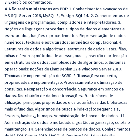
3. Exercícios comentados.
4. Não serão ministrados em PDF:
1. Conhecimentos avançados de
MS SQL Server 2019, MySQL 8, PostgreSQL 14. 2. Conhecimentos de
linguagens de programação, compiladores e interpretadores. 3.
Noções de linguagens procedurais: tipos de dados elementares e
estruturados, funções e procedimentos. Representação de dados
numéricos, textuais e estruturados; aritmética computacional. 4.
Estruturas de dados e algoritmos: estruturas de dados: listas, filas,
pilhas e árvores; métodos de acesso, busca, inserção e ordenação
em estruturas de dados; complexidade de algoritmos. 5. Sistemas
operacionais: noções de Linux Debian 12 e Windows Server 2019.
Técnicas de implementação de SGBD. 8. Transações: conceito,
propriedades e implementação. Processamento e otimização de
consultas. Recuperação e concorrência. Segurança em bancos de
dados. Distribuição de dados e transações. 9. Interfaces de
utilização: principais propriedades e características das bibliotecas
mais difundidas. Algoritmos de busca e indexação: sequenciais,
árvores, hashing, bitmaps. Administração de bancos de dados. 11.
Administração de dados e metadados: gestão, organização, coleta e
manutenção. 14. Gerenciadores de bancos de dados. Conhecimentos
de MS SQL Server 2019, MySQL 8, PostgreSQL 14: instalação,