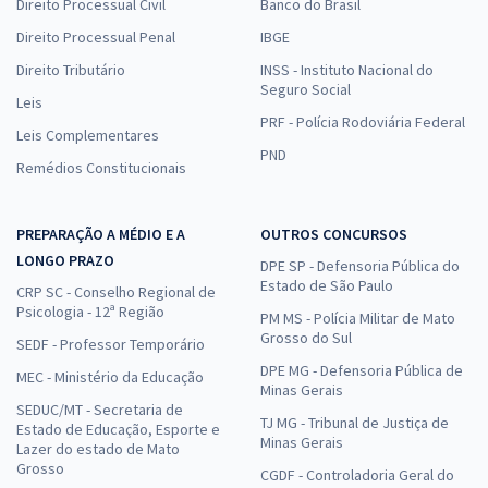
Direito Processual Civil
Banco do Brasil
Direito Processual Penal
IBGE
Direito Tributário
INSS - Instituto Nacional do
Seguro Social
Leis
PRF - Polícia Rodoviária Federal
Leis Complementares
PND
Remédios Constitucionais
PREPARAÇÃO A MÉDIO E A
OUTROS CONCURSOS
LONGO PRAZO
DPE SP - Defensoria Pública do
Estado de São Paulo
CRP SC - Conselho Regional de
Psicologia - 12ª Região
PM MS - Polícia Militar de Mato
Grosso do Sul
SEDF - Professor Temporário
DPE MG - Defensoria Pública de
MEC - Ministério da Educação
Minas Gerais
SEDUC/MT - Secretaria de
TJ MG - Tribunal de Justiça de
Estado de Educação, Esporte e
Minas Gerais
Lazer do estado de Mato
Grosso
CGDF - Controladoria Geral do