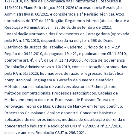
171/2019), Política de Governança das Contratações (Resolução n.
115/2021). Plano Estratégico 2021-2026 (Aprovada pela Resolução
Administrativa n. 60/2021 e considerada a 1ª Revisão Técnica). Atos
normativos do TRT da 23ª Região: Regimento Interno (atualizado até a
Resolução Administrativa n. 88, de 02 de setembro de 2021),
Consolidação Normativa dos Provimentos da Corregedoria (Aprovada
pela RA n. 170/2010, disponibilizada na edição n. 598 do Diário
Eletrônico da Justiça do Trabalho – Caderno Jurídico do TRT – 23ª
Região de 04.11.2010, às páginas 19 e 21, e publicada em 05.11.2010,
conforme art. 4º, § 3º, da Lei n. 11.419/2006), Política de Governança
(Resolução Administrativa n. 10/2019, com as alterações promovidas
pela RA n. 51/2022); Estimadores de razão e regressão. Estatística
computacional. Linguagem R. Geração de números aleatórios.
Métodos para simulação de variáveis aleatórias. Estimação por
métodos computacionais. Processos estocásticos. Cadeias de
Markov em tempo discreto. Processos de Poisson. Teoria de
renovação. Teoria de filas. Cadeias de Markov em tempo contínuo.
Processos Gaussianos. Análise espectral. Conceitos básicos e
aplicações de números índices, medidas de distribuição de renda e
concentração industrial. Resoluções CNJ Nº 76/2009 e Nº 219/2016,
inclusive anexos. Resolução CSJT n. 296/2021.