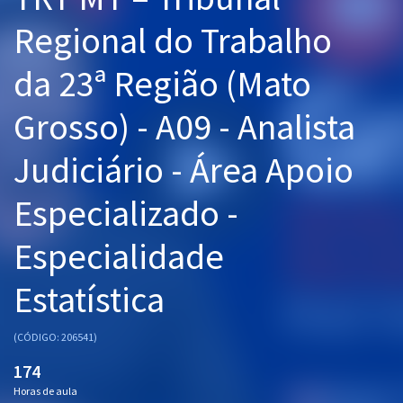
Pós
Regional do Trabalho
Graduação
da 23ª Região (Mato
OAB
Grosso) - A09 - Analista
Mentorias
Judiciário - Área Apoio
Questões grátis
Especializado -
Conteúdo gratuito
Especialidade
Blog
Estatística
Aprovados
(CÓDIGO: 206541)
Atendimento
174
Horas de aula