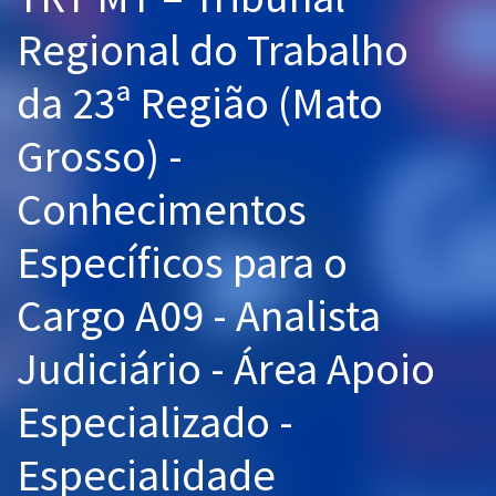
Pós
Regional do Trabalho
Graduação
da 23ª Região (Mato
OAB
Grosso) -
Mentorias
Conhecimentos
Questões grátis
Específicos para o
Conteúdo gratuito
Cargo A09 - Analista
Blog
Judiciário - Área Apoio
Aprovados
Especializado -
Atendimento
Especialidade