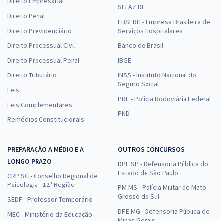
Direito Empresarial
SEFAZ DF
Direito Penal
EBSERH - Empresa Brasileira de
Direito Previdenciário
Serviços Hospitalares
Direito Processual Civil
Banco do Brasil
Direito Processual Penal
IBGE
Direito Tributário
INSS - Instituto Nacional do
Seguro Social
Leis
PRF - Polícia Rodoviária Federal
Leis Complementares
PND
Remédios Constitucionais
PREPARAÇÃO A MÉDIO E A
OUTROS CONCURSOS
LONGO PRAZO
DPE SP - Defensoria Pública do
Estado de São Paulo
CRP SC - Conselho Regional de
Psicologia - 12ª Região
PM MS - Polícia Militar de Mato
Grosso do Sul
SEDF - Professor Temporário
DPE MG - Defensoria Pública de
MEC - Ministério da Educação
Minas Gerais