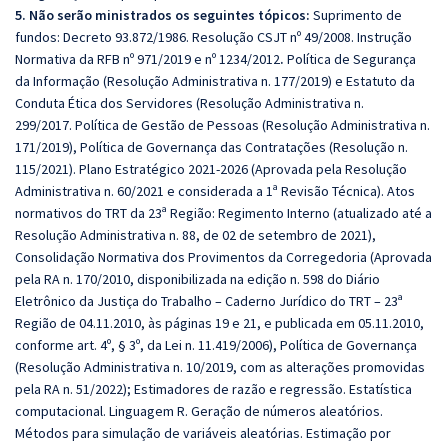
5. Não serão ministrados os seguintes tópicos:
Suprimento de
fundos: Decreto 93.872/1986. Resolução CSJT nº 49/2008. Instrução
Normativa da RFB nº 971/2019 e nº 1234/2012
.
Política de Segurança
da Informação (Resolução Administrativa n. 177/2019) e Estatuto da
Conduta Ética dos Servidores (Resolução Administrativa n.
299/2017. Política de Gestão de Pessoas (Resolução Administrativa n.
171/2019), Política de Governança das Contratações (Resolução n.
115/2021). Plano Estratégico 2021-2026 (Aprovada pela Resolução
Administrativa n. 60/2021 e considerada a 1ª Revisão Técnica). Atos
normativos do TRT da 23ª Região: Regimento Interno (atualizado até a
Resolução Administrativa n. 88, de 02 de setembro de 2021),
Consolidação Normativa dos Provimentos da Corregedoria (Aprovada
pela RA n. 170/2010, disponibilizada na edição n. 598 do Diário
Eletrônico da Justiça do Trabalho – Caderno Jurídico do TRT – 23ª
Região de 04.11.2010, às páginas 19 e 21, e publicada em 05.11.2010,
conforme art. 4º, § 3º, da Lei n. 11.419/2006), Política de Governança
(Resolução Administrativa n. 10/2019, com as alterações promovidas
pela RA n. 51/2022); Estimadores de razão e regressão. Estatística
computacional. Linguagem R. Geração de números aleatórios.
Métodos para simulação de variáveis aleatórias. Estimação por