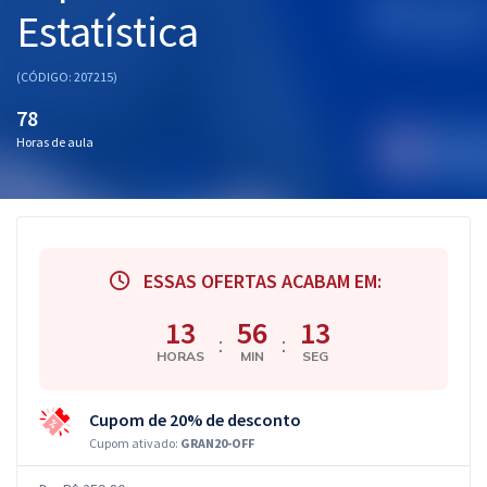
Estatística
(CÓDIGO: 207215)
78
Horas de aula
ESSAS OFERTAS ACABAM EM:
13
56
12
:
:
HORAS
MIN
SEG
Cupom de 20% de desconto
Cupom ativado:
GRAN20-OFF