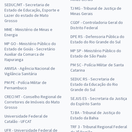
SEDUC/MT - Secretaria de
TJ MG - Tribunal de Justiça de
Estado de Educação, Esporte e
Minas Gerais
Lazer do estado de Mato
Grosso
CGDF - Controladoria Geral do
Distrito Federal
MME - Ministério de Minas e
Energia
DPE RS - Defensoria Pública do
Estado do Rio Grande do Sul
MP GO - Ministério Público do
Estado de Goiás - Secretário
MP SP - Ministério Público do
Auxiliar da Comarca de
Estado de São Paulo
Itapuranga
PM SC - Polícia Militar de Santa
ANVISA - Agência Nacional de
Catarina
Vigilância Sanitária
SEDUC RS - Secretaria de
PM PE - Polícia Militar de
Estado da Educação do Rio
Pernambuco
Grande do Sul
CRECI MT - Conselho Regional de
SEJUS ES - Secretaria da Justiça
Corretores de Imóveis do Mato
do Espírito Santo
Grosso
TJ BA - Tribunal de Justiça do
Universidade Federal de
Estado da Bahia
Catalão - UFCAT
TRF 3 - Tribunal Regional Federal
UFR - Universidade Federal de
da 3ª Região