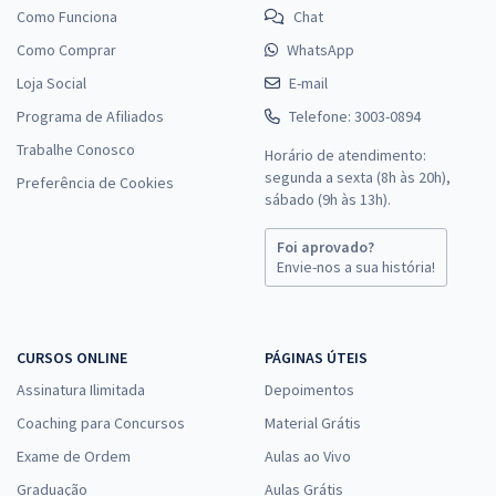
Como Funciona
Chat
Como Comprar
WhatsApp
Loja Social
E-mail
Programa de Afiliados
Telefone: 3003-0894
Trabalhe Conosco
Horário de atendimento:
segunda a sexta (8h às 20h),
Preferência de Cookies
sábado (9h às 13h).
Foi aprovado?
Envie-nos a sua história!
CURSOS ONLINE
PÁGINAS ÚTEIS
Assinatura Ilimitada
Depoimentos
Coaching para Concursos
Material Grátis
Exame de Ordem
Aulas ao Vivo
Graduação
Aulas Grátis