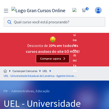
0
Assinatura Ilimitada 11
Acesso a todos os cursos. Teste grátis por 7 dias!
Assinatura OAB Até Passar
Acesso ilimitado a toda preparação para o Exame da
Desconto de
20% em todos os
Ordem, até você passar!
cursos avulsos do site SÓ HOJE!
Comprar agora
Residências Multiprofissionais
Preparação completa e intensiva para as principais
Cursos por Concurso
UEL
residências em saúde do Brasil
UEL - Universidade Estadual de Londrina - Agente Universitário de Execução Função: Técnico Administrativo
Concursos
PR - Administrativas, Educação
Assinatura Ilimitada
UEL - Universidade
Cursos 20% OFF