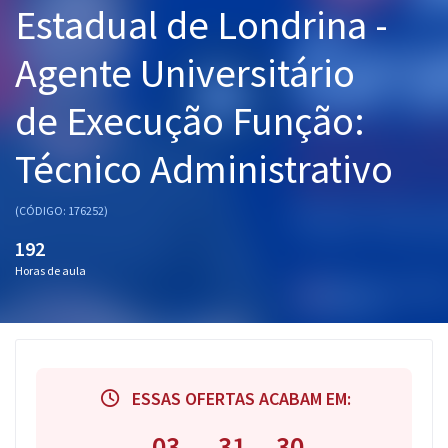
Estadual de Londrina -
Pós
Agente Universitário
Graduação
de Execução Função:
OAB
Técnico Administrativo
Mentorias
Questões grátis
(CÓDIGO: 176252)
192
Conteúdo gratuito
Horas de aula
Blog
Aprovados
Atendimento
ESSAS OFERTAS ACABAM EM:
03
31
29