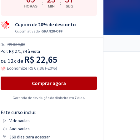
:
:
HORAS
MIN
SEG
Cupom de 20% de desconto
Cupom ativado:
GRAN20-OFF
De:
R$ 339,80
Por:
R$ 271,84
à vista
R$ 22,65
ou
12x de
Economize R$ 67,96 (-20%)
Comprar agora
Garantia de devolução do dinheiro em 7 dias.
Este curso inclui:
Videoaulas
Audioaulas
360 dias para acessar