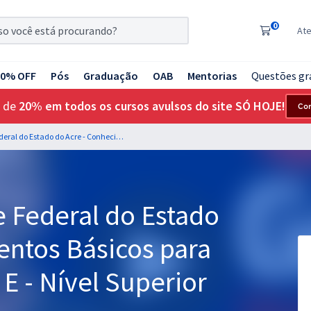
0
At
20% OFF
Pós
Graduação
OAB
Mentorias
Questões gr
 de
20% em todos os cursos avulsos do site SÓ HOJE!
Co
UFAC - Universidade Federal do Estado do Acre - Conhecimentos Básicos para os Cargos da Classe E - Nível Superior
e Federal do Estado
entos Básicos para
 E - Nível Superior