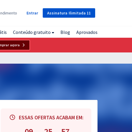
Assinatura
Ilimitada
11
endimento
Entrar
átis
Conteúdo gratuito
Blog
Aprovados
mprar agora
ESSAS OFERTAS ACABAM EM:
09
25
56