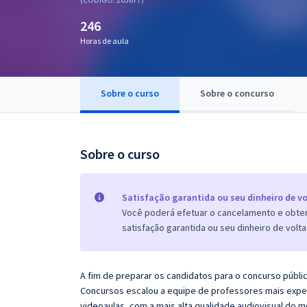
Pós
246
Graduação
Horas de aula
OAB
Sobre o curso
Sobre o concurso
Mentorias
Questões grátis
Sobre o curso
Conteúdo gratuito
Blog
Satisfação garantida ou seu dinheiro de vo
Você poderá efetuar o cancelamento e obter 
Aprovados
satisfação garantida ou seu dinheiro de volta
Atendimento
A fim de preparar os candidatos para o concurso públi
Concursos escalou a equipe de professores mais exper
videoaulas, com a mais alta qualidade audiovisual do