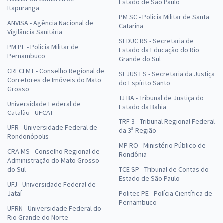
Estado de São Paulo
Itapuranga
PM SC - Polícia Militar de Santa
ANVISA - Agência Nacional de
Catarina
Vigilância Sanitária
SEDUC RS - Secretaria de
PM PE - Polícia Militar de
Estado da Educação do Rio
Pernambuco
Grande do Sul
CRECI MT - Conselho Regional de
SEJUS ES - Secretaria da Justiça
Corretores de Imóveis do Mato
do Espírito Santo
Grosso
TJ BA - Tribunal de Justiça do
Universidade Federal de
Estado da Bahia
Catalão - UFCAT
TRF 3 - Tribunal Regional Federal
UFR - Universidade Federal de
da 3ª Região
Rondonópolis
MP RO - Ministério Público de
CRA MS - Conselho Regional de
Rondônia
Administração do Mato Grosso
do Sul
TCE SP - Tribunal de Contas do
Estado de São Paulo
UFJ - Universidade Federal de
Jataí
Politec PE - Polícia Científica de
Pernambuco
UFRN - Universidade Federal do
Rio Grande do Norte