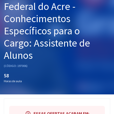
Federal do Acre -
Pós
Conhecimentos
Graduação
Específicos para o
OAB
Cargo: Assistente de
Mentorias
Alunos
Questões grátis
Conteúdo gratuito
(CÓDIGO: 197006)
Blog
58
Horas de aula
Aprovados
Atendimento
ESSAS OFERTAS ACABAM EM: