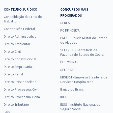
CONTEÚDO JURÍDICO
CONCURSOS MAIS
PROCURADOS
Consolidação das Leis do
Trabalho
SEDES
Constituição Federal
PC DF - DELTA
Direito Administrativo
PM AL - Polícia Militar do Estado
de Alagoas
Direito Ambiental
SEFAZ CE - Secretaria da
Direito Civil
Fazenda do Estado do Ceará
Direito Constitucional
PETROBRAS
Direito Empresarial
SEFAZ DF
Direito Penal
EBSERH - Empresa Brasileira de
Direito Previdenciário
Serviços Hospitalares
Direito Processual Civil
Banco do Brasil
Direito Processual Penal
IBGE
Direito Tributário
INSS - Instituto Nacional do
Seguro Social
Leis