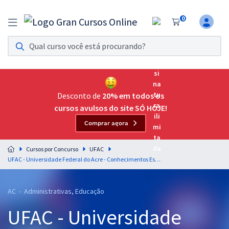
0
Assinatura Ilimitada 11
Acesso a todos os cursos. Teste grátis por 7 dias!
Assinatura OAB Até Passar
Acesso ilimitado a toda preparação para o Exame da
Desconto de
20% em todos os
Ordem, até você passar!
cursos avulsos do site SÓ HOJE!
Comprar agora
Residências Multiprofissionais
Preparação completa e intensiva para as principais
Cursos por Concurso
UFAC
residências em saúde do Brasil
UFAC - Universidade Federal do Acre - Conhecimentos Específicos para o Cargo: Assistente de Alunos
Concursos
AC - Administrativas, Educação
Assinatura Ilimitada
UFAC - Universidade
Cursos 20% OFF