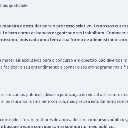
ais qualidade.
 maneira de estudar para o processo seletivo. Os nossos curso
uito bem como as bancas organizadoras trabalham. Conhecer a
tíssimo, pois cada uma tem a sua forma de administrar os proc
 a materiais exclusivos para o concurso em questão. São diversos 
a facilitar o seu entendimento e tornar o seu cronograma mais fle
re concursos públicos, desde a publicação do edital até as inform
em possui uma rotina bem corrida, mas precisa estudar bons conte
 conteúdos: foram milhares de aprovados em
concursos públicos,
s e busque a vaga com que tanto sonhou no meio público.