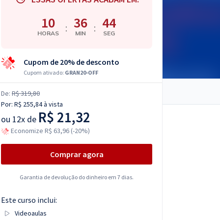
10
36
43
:
:
HORAS
MIN
SEG
Cupom de 20% de desconto
Cupom ativado:
GRAN20-OFF
De:
R$ 319,80
Por:
R$ 255,84
à vista
R$ 21,32
ou
12x de
Economize R$ 63,96 (-20%)
Comprar agora
Garantia de devolução do dinheiro em 7 dias.
Este curso inclui:
Videoaulas