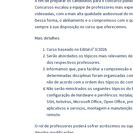
A fim de preparar os candidatos para o concurso públi
Concursos escalou a equipe de professores mais exper
videoaulas, com a mais alta qualidade audiovisual do
Dessa forma, o alinhamento e o compromisso com o qu
sempre à sua disposição no curso que oferecemos.
Mais detalhes:
Curso baseado no Edital n
º 3/2026
.
Serão abordados os tópicos mais relevantes de 
dos respectivos professores.
Informamos que, para facilitar a compreensão e
determinadas disciplinas foram organizadas com
não de acordo com a ordem dos tópicos do con
Não serão ministrados os seguintes tópicos do E
configuração de Hardware e periféricos.
Instala
SSH, Antivírus, Microsoft Office, Open Office,
pri
aplicativos e serviços, montagem e manutenção d
remoto.
O rol de professores poderá sofrer acréscimos ou sup
devidas modificações.