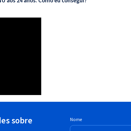
CNU aos 24 anos. Como eu consegui?
des sobre
Nome