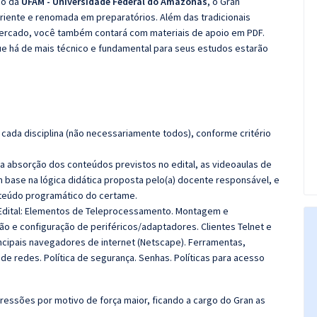
co da
UFAM - Universidade Federal do Amazonas
, o Gran
iente e renomada em preparatórios. Além das tradicionais
 mercado, você também contará com materiais de apoio em PDF.
e há de mais técnico e fundamental para seus estudos estarão
cada disciplina (não necessariamente todos), conforme critério
 a absorção dos conteúdos previstos no edital, as videoaulas de
 base na lógica didática proposta pelo(a) docente responsável, e
teúdo programático do certame.
dital:
Elementos de Teleprocessamento.
Montagem e
ção e configuração de periféricos/adaptadores. Clientes Telnet e
ncipais navegadores de internet (Netscape). Ferramentas,
e redes. Política de segurança. Senhas. Políticas para acesso
ressões por motivo de força maior, ficando a cargo do Gran as