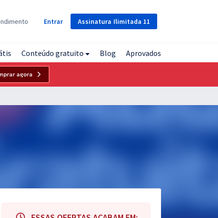
Assinatura
Ilimitada
11
endimento
Entrar
átis
Conteúdo gratuito
Blog
Aprovados
mprar agora
ESSAS OFERTAS ACABAM EM: