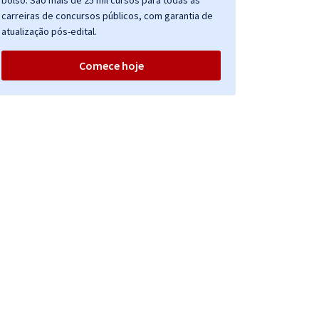
bolso. São mais de 25 mil cursos para todas as
carreiras de concursos públicos, com garantia de
atualização pós-edital.
Comece hoje