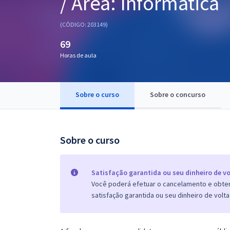
/ Área: Informática
Pós
(CÓDIGO: 203149)
Graduação
69
Horas de aula
OAB
Mentorias
Sobre o curso
Sobre o concurso
Questões grátis
Conteúdo gratuito
Sobre o curso
Blog
Aprovados
Satisfação garantida ou seu dinheiro de vo
Você poderá efetuar o cancelamento e obter 
satisfação garantida ou seu dinheiro de volta
Atendimento