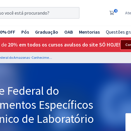
0
At
20% OFF
Pós
Graduação
OAB
Mentorias
Questões gr
 de
20% em todos os cursos avulsos do site SÓ HOJE!
Co
UFAM - Universidade Federal do Amazonas -Conhecimentos Específicos para o Cargo de Técnico de Laboratório / Área: Informática
e Federal do
mentos Específicos
nico de Laboratório