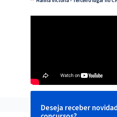
Hanna Victoria - Terceiro lugar no 
Deseja receber novida
concursos?