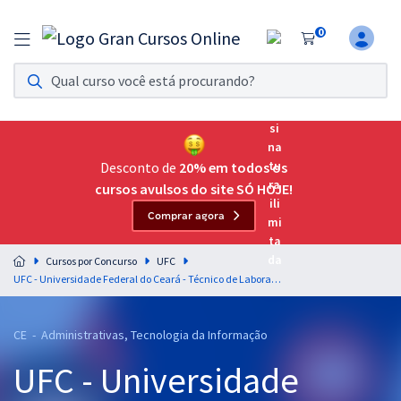
0
Assinatura Ilimitada 11
Acesso a todos os cursos. Teste grátis por 7 dias!
Assinatura OAB Até Passar
Acesso ilimitado a toda preparação para o Exame da
Desconto de
20% em todos os
Ordem, até você passar!
cursos avulsos do site SÓ HOJE!
Comprar agora
Residências Multiprofissionais
Preparação completa e intensiva para as principais
Cursos por Concurso
UFC
residências em saúde do Brasil
UFC - Universidade Federal do Ceará - Técnico de Laboratório - Área: Biotecnologia (Módulo Especial) - Pós-edital
Concursos
CE - Administrativas, Tecnologia da Informação
Assinatura Ilimitada
UFC - Universidade
Cursos 20% OFF