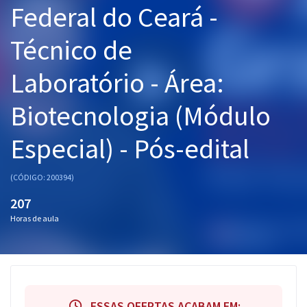
Federal do Ceará -
Pós
Técnico de
Graduação
Laboratório - Área:
OAB
Biotecnologia (Módulo
Mentorias
Especial) - Pós-edital
Questões grátis
Conteúdo gratuito
(CÓDIGO: 200394)
Blog
207
Horas de aula
Aprovados
Atendimento
ESSAS OFERTAS ACABAM EM: