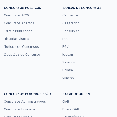
CONCURSOS PÚBLICOS
BANCAS DE CONCURSOS
Concursos 2026
Cebraspe
Concursos Abertos
Cesgranrio
Editais Publicados
Consulplan
Histórias Visuais
FCC
Notícias de Concursos
FGV
Questões de Concurso
Idecan
Selecon
Uniase
Vunesp
CONCURSOS POR PROFISSÃO
EXAME DE ORDEM
Concursos Administrativos
OAB
Concursos Educação
Prova OAB
Concursos Fiscais
Calendário OAB