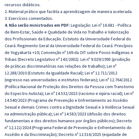
recursos didáticos.
2. Material prático que facilita a aprendizagem de maneira acelerada.
3. Exercícios comentados.
4. Não serão ministrados em PDF:
Legislação: Lei nº 16.681 - Política
de Bem-Estar, Saúde e Qualidade de Vida no Trabalho e Valorização
dos Profissionais da Educação. Estatuto da Universidade Federal do
Ceará. Regimento Geral da Universidade Federal do Ceará. Princípios
de Yogyakarta +10; Convenção nº 169 da OIT sobre Povos Indígenas e
Tribais (Decreto Legislativo nº 143/2002). Lei nº 9.029/1995 (proibição
de práticas discriminatórias nas relações de trabalho); Lei nº
12.288/2010 (Estatuto da Igualdade Racial); Lei nº 12.711/2012
(ingresso nas universidades e institutos federais); Lei nº 12.764/2012
(Política Nacional de Proteção dos Direitos da Pessoa com Transtorno
do Espectro Autista); Lei nº 14.532/2023 (racismo e injúria racial); Lei nº
14.540/2023 (Programa de Prevenção e Enfrentamento ao Assédio
Sexual e demais Crimes contra a Dignidade Sexual e à Violência Sexual
na administração pública); Lei nº 14.583/2023 (difusão dos direitos
fundamentais e dos direitos humanos por órgãos públicos); Decreto
nº 12.122/2024 (Programa Federal de Prevenção e Enfrentamento do
Assédio e da Discriminação); Decreto nº 12.516/2025 (equidade de