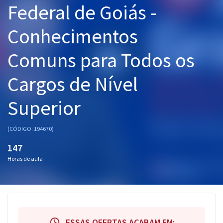
Federal de Goiás -
Pós
Conhecimentos
Graduação
Comuns para Todos os
OAB
Cargos de Nível
Mentorias
Superior
Questões grátis
Conteúdo gratuito
(CÓDIGO: 194670)
Blog
147
Horas de aula
Aprovados
Atendimento
ESSAS OFERTAS ACABAM EM: