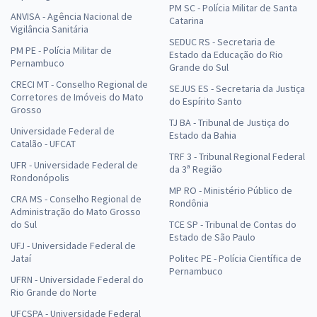
PM SC - Polícia Militar de Santa
ANVISA - Agência Nacional de
Catarina
Vigilância Sanitária
SEDUC RS - Secretaria de
PM PE - Polícia Militar de
Estado da Educação do Rio
Pernambuco
Grande do Sul
CRECI MT - Conselho Regional de
SEJUS ES - Secretaria da Justiça
Corretores de Imóveis do Mato
do Espírito Santo
Grosso
TJ BA - Tribunal de Justiça do
Universidade Federal de
Estado da Bahia
Catalão - UFCAT
TRF 3 - Tribunal Regional Federal
UFR - Universidade Federal de
da 3ª Região
Rondonópolis
MP RO - Ministério Público de
CRA MS - Conselho Regional de
Rondônia
Administração do Mato Grosso
do Sul
TCE SP - Tribunal de Contas do
Estado de São Paulo
UFJ - Universidade Federal de
Jataí
Politec PE - Polícia Científica de
Pernambuco
UFRN - Universidade Federal do
Rio Grande do Norte
UFCSPA - Universidade Federal