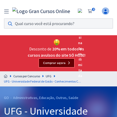
0
Assinatura Ilimitada 11
Acesso a todos os cursos. Teste grátis por 7 dias!
Assinatura OAB Até Passar
Acesso ilimitado a toda preparação para o Exame da
Desconto de
20% em todos os
Ordem, até você passar!
cursos avulsos do site SÓ HOJE!
Comprar agora
Residências Multiprofissionais
Preparação completa e intensiva para as principais
Cursos por Concurso
UFG
residências em saúde do Brasil
UFG - Universidade Federal de Goiás - Conhecimentos Comuns para Todos os Cargos de Nível Superior
Concursos
GO - Administrativas, Educação, Outras, Saúde
Assinatura Ilimitada
UFG - Universidade
Cursos 20% OFF