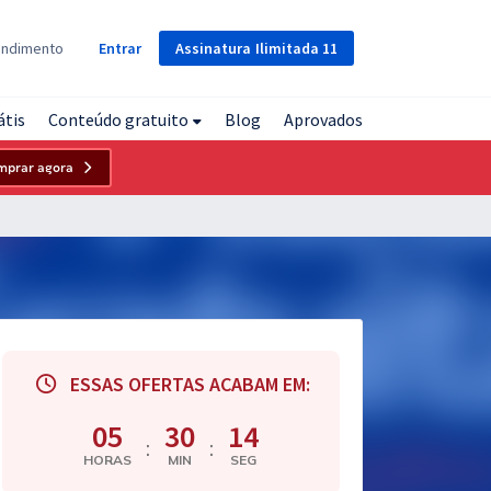
Assinatura
Ilimitada
11
endimento
Entrar
átis
Conteúdo gratuito
Blog
Aprovados
mprar agora
ESSAS OFERTAS ACABAM EM:
05
30
13
:
:
HORAS
MIN
SEG