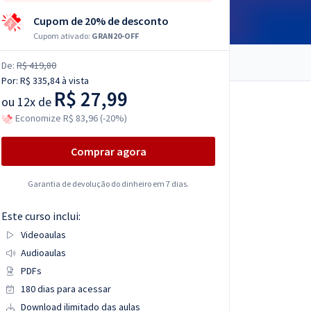
Cupom de 20% de desconto
Cupom ativado:
GRAN20-OFF
De:
R$ 419,80
Por:
R$ 335,84
à vista
R$ 27,99
ou
12x de
Economize R$ 83,96 (-20%)
Comprar agora
Garantia de devolução do dinheiro em 7 dias.
Este curso inclui:
Videoaulas
Audioaulas
PDFs
180 dias para acessar
Download ilimitado das aulas