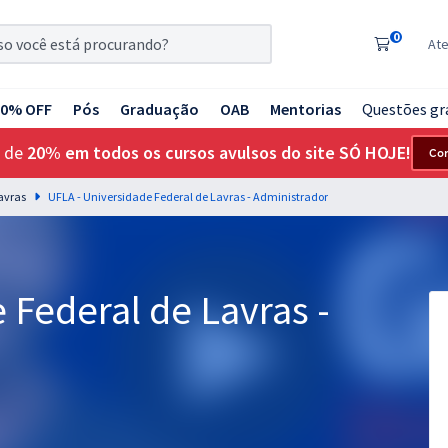
0
At
20% OFF
Pós
Graduação
OAB
Mentorias
Questões gr
 de
20% em todos os cursos avulsos do site SÓ HOJE!
Co
avras
UFLA - Universidade Federal de Lavras - Administrador
 Federal de Lavras -