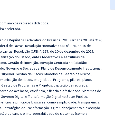
 com amplos recursos didáticos.
ira acelerada.
ão da República Federativa do Brasil de 1988, (artigos 205 até 214;
deral de Lavras: Resolução Normativa CUNI nº. 178, de 10 de
 Lavras: Resolução CUNI nº. 177, de 10 de dezembro de 2025.
anização do Estado, entes federativos e estruturas de
ismo. Gestão da inovação. Inovação Centrada no Cidadão:
do, Governo e Sociedade. Plano de Desenvolvimento Institucional
no superior. Gestão de Riscos: Modelos de Gestão de Riscos,
municação de riscos. Integridade: Programa, pilares, plano,
. Gestão de Programas e Projetos: captação de recursos,
dores de avaliação, eficiência, eficácia e efetividade.
Sistemas de
Governo Digital e Transformação Digital no Setor Público.
nefícios e princípios basilares, como simplicidade, transparência,
o. Estratégias de Transformação Digital: Planejamento e execução
icação de canais e interoperabilidade de sistemas (como a