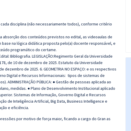
cada disciplina (não necessariamente todos), conforme critério
 a absorção dos conteúdos previstos no edital, as videoaulas de
 base na lógica didática proposta pelo(a) docente responsável, e
teúdo programático do certame.
dital: Bibliografia. LEGISLAÇÃO:Regimento Geral da Universidade
 178, de 10 de dezembro de 2025. Estatuto da Universidade
10 de dezembro de 2025. 6. GEOMETRIA NO ESPAÇO: e os respectivos
no Digital e Recursos Informacionais: tipos de sistemas de
icos). ADMINISTRAÇÃO PÚBLICA: ● Gestão de pessoas aplicada ao
 plano, medidas. ● Plano de Desenvolvimento Institucional aplicado
superior. Sistemas de Informação, Governo Digital e Recursos
o de Inteligência Artificial, Big Data, Business Intelligence e
ção e eficiência.
ressões por motivo de força maior, ficando a cargo do Gran as