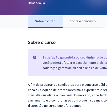
Horas de aula
Pós
Graduação
Sobre o curso
Sobre o concurso
OAB
Mentorias
Sobre o curso
Questões grátis
Satisfação garantida ou seu dinheiro de vo
Conteúdo gratuito
Você poderá efetuar o cancelamento e obter 
satisfação garantida ou seu dinheiro de volta
Blog
Aprovados
A fim de preparar os candidatos para o concurso públi
escalou a equipe de professores mais experiente e re
Atendimento
mais alta qualidade audiovisual do mercado, você tam
alinhamento e o compromisso com o que há de mais té
disposição no curso que oferecemos.