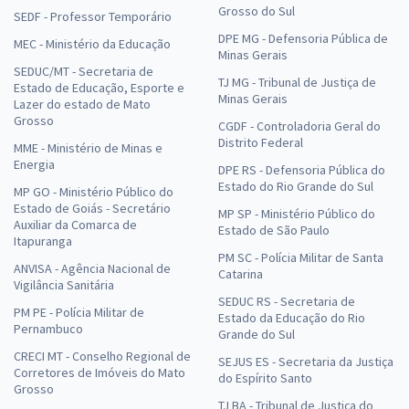
Grosso do Sul
SEDF - Professor Temporário
DPE MG - Defensoria Pública de
MEC - Ministério da Educação
Minas Gerais
SEDUC/MT - Secretaria de
TJ MG - Tribunal de Justiça de
Estado de Educação, Esporte e
Minas Gerais
Lazer do estado de Mato
Grosso
CGDF - Controladoria Geral do
Distrito Federal
MME - Ministério de Minas e
Energia
DPE RS - Defensoria Pública do
Estado do Rio Grande do Sul
MP GO - Ministério Público do
Estado de Goiás - Secretário
MP SP - Ministério Público do
Auxiliar da Comarca de
Estado de São Paulo
Itapuranga
PM SC - Polícia Militar de Santa
ANVISA - Agência Nacional de
Catarina
Vigilância Sanitária
SEDUC RS - Secretaria de
PM PE - Polícia Militar de
Estado da Educação do Rio
Pernambuco
Grande do Sul
CRECI MT - Conselho Regional de
SEJUS ES - Secretaria da Justiça
Corretores de Imóveis do Mato
do Espírito Santo
Grosso
TJ BA - Tribunal de Justiça do