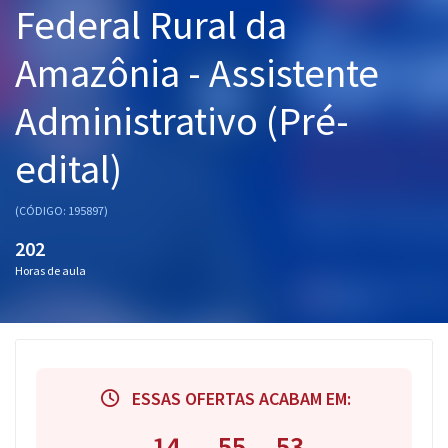
Federal Rural da
Pós
Amazônia - Assistente
Graduação
Administrativo (Pré-
OAB
edital)
Mentorias
Questões grátis
(CÓDIGO: 195897)
202
Conteúdo gratuito
Horas de aula
Blog
Aprovados
Atendimento
ESSAS OFERTAS ACABAM EM:
14
55
53