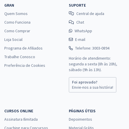
GRAN
SUPORTE
Quem Somos
Central de ajuda
Como Funciona
Chat
Como Comprar
WhatsApp
Loja Social
E-mail
Programa de Afiliados
Telefone: 3003-0894
Trabalhe Conosco
Horário de atendimento:
segunda a sexta (8h às 20h),
Preferência de Cookies
sábado (9h às 13h).
Foi aprovado?
Envie-nos a sua história!
CURSOS ONLINE
PÁGINAS ÚTEIS
Assinatura Ilimitada
Depoimentos
Coaching para Concursos
Material Grátis