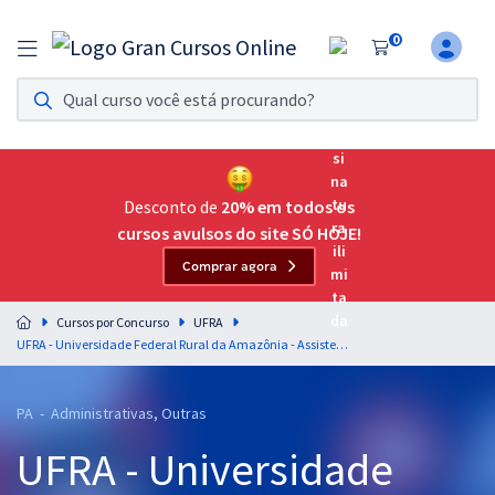
0
Assinatura Ilimitada 11
Acesso a todos os cursos. Teste grátis por 7 dias!
Assinatura OAB Até Passar
Acesso ilimitado a toda preparação para o Exame da
Desconto de
20% em todos os
Ordem, até você passar!
cursos avulsos do site SÓ HOJE!
Comprar agora
Residências Multiprofissionais
Preparação completa e intensiva para as principais
Cursos por Concurso
UFRA
residências em saúde do Brasil
UFRA - Universidade Federal Rural da Amazônia - Assistente Administrativo (Pré-edital)
Concursos
PA - Administrativas, Outras
Assinatura Ilimitada
UFRA - Universidade
Cursos 20% OFF