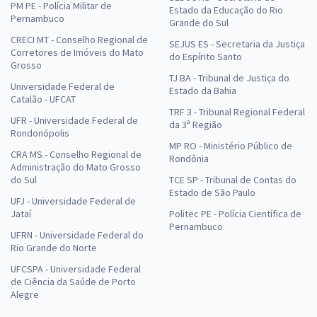
PM PE - Polícia Militar de
Estado da Educação do Rio
Pernambuco
Grande do Sul
CRECI MT - Conselho Regional de
SEJUS ES - Secretaria da Justiça
Corretores de Imóveis do Mato
do Espírito Santo
Grosso
TJ BA - Tribunal de Justiça do
Universidade Federal de
Estado da Bahia
Catalão - UFCAT
TRF 3 - Tribunal Regional Federal
UFR - Universidade Federal de
da 3ª Região
Rondonópolis
MP RO - Ministério Público de
CRA MS - Conselho Regional de
Rondônia
Administração do Mato Grosso
do Sul
TCE SP - Tribunal de Contas do
Estado de São Paulo
UFJ - Universidade Federal de
Jataí
Politec PE - Polícia Científica de
Pernambuco
UFRN - Universidade Federal do
Rio Grande do Norte
UFCSPA - Universidade Federal
de Ciência da Saúde de Porto
Alegre