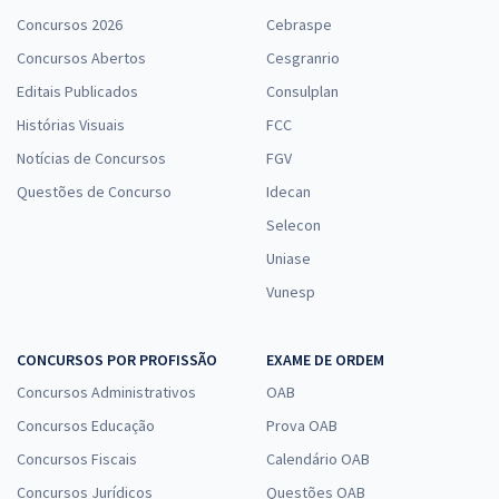
Concursos 2026
Cebraspe
Concursos Abertos
Cesgranrio
Editais Publicados
Consulplan
Histórias Visuais
FCC
Notícias de Concursos
FGV
Questões de Concurso
Idecan
Selecon
Uniase
Vunesp
CONCURSOS POR PROFISSÃO
EXAME DE ORDEM
Concursos Administrativos
OAB
Concursos Educação
Prova OAB
Concursos Fiscais
Calendário OAB
Concursos Jurídicos
Questões OAB