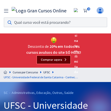
0
Assinatura Ilimitada 11
Acesso a todos os cursos. Teste grátis por 7 dias!
Assinatura OAB Até Passar
Acesso ilimitado a toda preparação para o Exame da
Desconto de
20% em todos os
Ordem, até você passar!
cursos avulsos do site SÓ HOJE!
Comprar agora
Residências Multiprofissionais
Preparação completa e intensiva para as principais
Cursos por Concurso
UFSC
residências em saúde do Brasil
UFSC - Universidade Federal de Santa Catarina - Conhecimentos Específicos Para o Cargo Assistente Social com a Equipe Gran
Concursos
SC - Administrativas, Educação, Outras, Saúde
Assinatura Ilimitada
UFSC - Universidade
Cursos 20% OFF