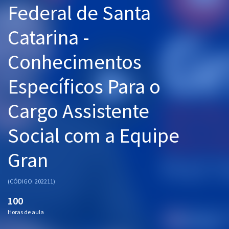
Federal de Santa
Pós
Catarina -
Graduação
Conhecimentos
OAB
Específicos Para o
Mentorias
Cargo Assistente
Questões grátis
Conteúdo gratuito
Social com a Equipe
Blog
Gran
Aprovados
(CÓDIGO: 202211)
Atendimento
100
Horas de aula