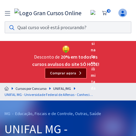
0
Assinatura Ilimitada 11
Acesso a todos os cursos. Teste grátis por 7 dias!
Assinatura OAB Até Passar
Acesso ilimitado a toda preparação para o Exame da
Desconto de
20% em todos os
Ordem, até você passar!
cursos avulsos do site SÓ HOJE!
Comprar agora
Residências Multiprofissionais
Preparação completa e intensiva para as principais
Cursos por Concurso
UNIFAL/MG
residências em saúde do Brasil
UNIFAL MG - Universidade Federal de Alfenas - Conhecimentos Básicos para Todos os Cargos
Concursos
MG - Educação, Fiscais e de Controle, Outras, Saúde
Assinatura Ilimitada
UNIFAL MG -
Cursos 20% OFF