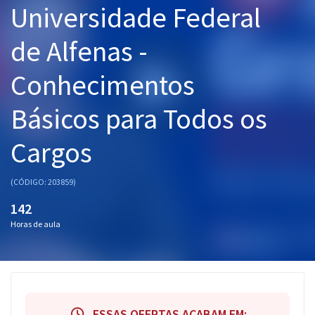
Universidade Federal
Pós
de Alfenas -
Graduação
Conhecimentos
OAB
Básicos para Todos os
Mentorias
Cargos
Questões grátis
Conteúdo gratuito
(CÓDIGO: 203859)
Blog
142
Horas de aula
Aprovados
Atendimento
ESSAS OFERTAS ACABAM EM: