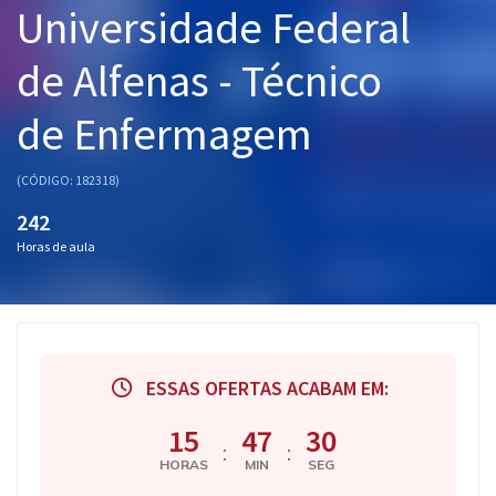
Universidade Federal
Pós
de Alfenas - Técnico
Graduação
de Enfermagem
OAB
Mentorias
(CÓDIGO: 182318)
242
Questões grátis
Horas de aula
Conteúdo gratuito
Blog
Aprovados
ESSAS OFERTAS ACABAM EM:
Atendimento
15
47
29
:
:
HORAS
MIN
SEG