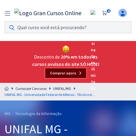
0
Assinatura Ilimitada 11
Acesso a todos os cursos. Teste grátis por 7 dias!
Assinatura OAB Até Passar
Acesso ilimitado a toda preparação para o Exame da
Desconto de
20% em todos os
Ordem, até você passar!
cursos avulsos do site SÓ HOJE!
Comprar agora
Residências Multiprofissionais
Preparação completa e intensiva para as principais
Cursos por Concurso
UNIFAL/MG
residências em saúde do Brasil
UNIFAL MG - Universidade Federal de Alfenas - Técnico de Enfermagem
Concursos
MG - Tecnologia da Informação
Assinatura Ilimitada
UNIFAL MG -
Cursos 20% OFF