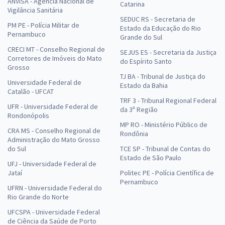
ANVISA - Agência Nacional de
Catarina
Vigilância Sanitária
SEDUC RS - Secretaria de
PM PE - Polícia Militar de
Estado da Educação do Rio
Pernambuco
Grande do Sul
CRECI MT - Conselho Regional de
SEJUS ES - Secretaria da Justiça
Corretores de Imóveis do Mato
do Espírito Santo
Grosso
TJ BA - Tribunal de Justiça do
Universidade Federal de
Estado da Bahia
Catalão - UFCAT
TRF 3 - Tribunal Regional Federal
UFR - Universidade Federal de
da 3ª Região
Rondonópolis
MP RO - Ministério Público de
CRA MS - Conselho Regional de
Rondônia
Administração do Mato Grosso
do Sul
TCE SP - Tribunal de Contas do
Estado de São Paulo
UFJ - Universidade Federal de
Jataí
Politec PE - Polícia Científica de
Pernambuco
UFRN - Universidade Federal do
Rio Grande do Norte
UFCSPA - Universidade Federal
de Ciência da Saúde de Porto