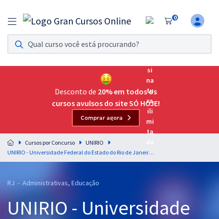
0
Assinatura Ilimitada 11
Acesso a todos os cursos. Teste grátis por 7 dias!
Assinatura OAB Até Passar
Acesso ilimitado a toda preparação para o Exame da
Desconto de
20% em todos os
Ordem, até você passar!
cursos avulsos do site SÓ HOJE!
Comprar agora
Residências Multiprofissionais
Preparação completa e intensiva para as principais
Cursos por Concurso
UNIRIO
residências em saúde do Brasil
UNIRIO - Universidade Federal do Estado do Rio de Janeiro - Assistente Administrativo
Concursos
RJ - Administrativas, Educação
Assinatura Ilimitada
UNIRIO - Universidade
Cursos 20% OFF