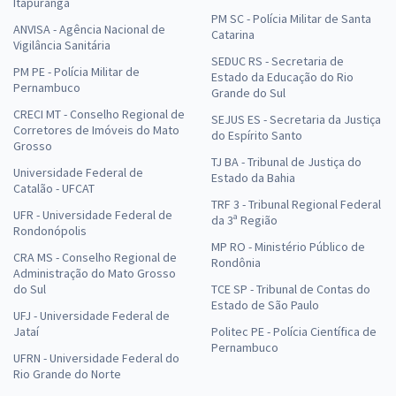
Itapuranga
PM SC - Polícia Militar de Santa
ANVISA - Agência Nacional de
Catarina
Vigilância Sanitária
SEDUC RS - Secretaria de
PM PE - Polícia Militar de
Estado da Educação do Rio
Pernambuco
Grande do Sul
CRECI MT - Conselho Regional de
SEJUS ES - Secretaria da Justiça
Corretores de Imóveis do Mato
do Espírito Santo
Grosso
TJ BA - Tribunal de Justiça do
Universidade Federal de
Estado da Bahia
Catalão - UFCAT
TRF 3 - Tribunal Regional Federal
UFR - Universidade Federal de
da 3ª Região
Rondonópolis
MP RO - Ministério Público de
CRA MS - Conselho Regional de
Rondônia
Administração do Mato Grosso
do Sul
TCE SP - Tribunal de Contas do
Estado de São Paulo
UFJ - Universidade Federal de
Jataí
Politec PE - Polícia Científica de
Pernambuco
UFRN - Universidade Federal do
Rio Grande do Norte