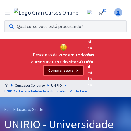
0
Assinatura Ilimitada 11
Acesso a todos os cursos. Teste grátis por 7 dias!
Assinatura OAB Até Passar
Acesso ilimitado a toda preparação para o Exame da
Desconto de
20% em todos os
Ordem, até você passar!
cursos avulsos do site SÓ HOJE!
Comprar agora
Residências Multiprofissionais
Preparação completa e intensiva para as principais
Cursos por Concurso
UNIRIO
residências em saúde do Brasil
UNIRIO - Universidade Federal do Estado do Rio de Janeiro - Cargo 403: Assistente Socia
Concursos
RJ - Educação, Saúde
Assinatura Ilimitada
UNIRIO - Universidade
Cursos 20% OFF