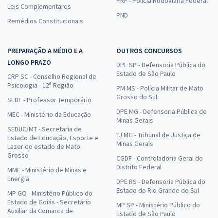
PRF - Polícia Rodoviária Federal
Leis Complementares
PND
Remédios Constitucionais
PREPARAÇÃO A MÉDIO E A
OUTROS CONCURSOS
LONGO PRAZO
DPE SP - Defensoria Pública do
Estado de São Paulo
CRP SC - Conselho Regional de
Psicologia - 12ª Região
PM MS - Polícia Militar de Mato
Grosso do Sul
SEDF - Professor Temporário
DPE MG - Defensoria Pública de
MEC - Ministério da Educação
Minas Gerais
SEDUC/MT - Secretaria de
TJ MG - Tribunal de Justiça de
Estado de Educação, Esporte e
Minas Gerais
Lazer do estado de Mato
Grosso
CGDF - Controladoria Geral do
Distrito Federal
MME - Ministério de Minas e
Energia
DPE RS - Defensoria Pública do
Estado do Rio Grande do Sul
MP GO - Ministério Público do
Estado de Goiás - Secretário
MP SP - Ministério Público do
Auxiliar da Comarca de
Estado de São Paulo