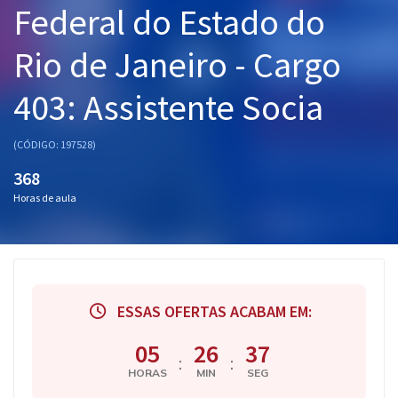
Federal do Estado do
Pós
Rio de Janeiro - Cargo
Graduação
403: Assistente Socia
OAB
Mentorias
(CÓDIGO: 197528)
368
Questões grátis
Horas de aula
Conteúdo gratuito
Blog
Aprovados
ESSAS OFERTAS ACABAM EM:
Atendimento
05
26
37
:
:
HORAS
MIN
SEG