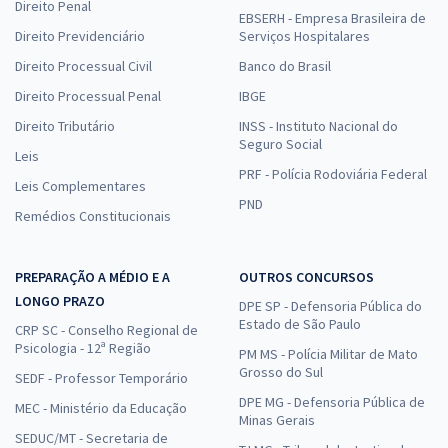
Direito Penal
EBSERH - Empresa Brasileira de
Direito Previdenciário
Serviços Hospitalares
Direito Processual Civil
Banco do Brasil
Direito Processual Penal
IBGE
Direito Tributário
INSS - Instituto Nacional do
Seguro Social
Leis
PRF - Polícia Rodoviária Federal
Leis Complementares
PND
Remédios Constitucionais
PREPARAÇÃO A MÉDIO E A
OUTROS CONCURSOS
LONGO PRAZO
DPE SP - Defensoria Pública do
Estado de São Paulo
CRP SC - Conselho Regional de
Psicologia - 12ª Região
PM MS - Polícia Militar de Mato
Grosso do Sul
SEDF - Professor Temporário
DPE MG - Defensoria Pública de
MEC - Ministério da Educação
Minas Gerais
SEDUC/MT - Secretaria de