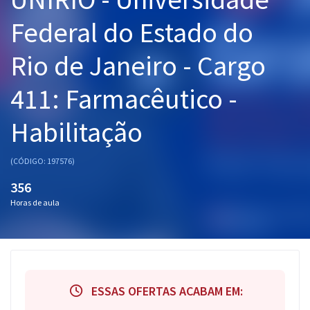
Pós
Federal do Estado do
Graduação
Rio de Janeiro - Cargo
OAB
411: Farmacêutico -
Mentorias
Habilitação
Questões grátis
(CÓDIGO: 197576)
Conteúdo gratuito
356
Blog
Horas de aula
Aprovados
Atendimento
ESSAS OFERTAS ACABAM EM: