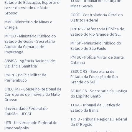
TJ MG - Tribunal de Justiça de
Estado de Educação, Esporte e
Minas Gerais
Lazer do estado de Mato
Grosso
CGDF - Controladoria Geral do
Distrito Federal
MME - Ministério de Minas e
Energia
DPE RS - Defensoria Pública do
Estado do Rio Grande do Sul
MP GO - Ministério Público do
Estado de Goiás - Secretário
MP SP - Ministério Público do
Auxiliar da Comarca de
Estado de São Paulo
Itapuranga
PM SC - Polícia Militar de Santa
ANVISA - Agência Nacional de
Catarina
Vigilância Sanitária
SEDUC RS - Secretaria de
PM PE - Polícia Militar de
Estado da Educação do Rio
Pernambuco
Grande do Sul
CRECI MT - Conselho Regional de
SEJUS ES - Secretaria da Justiça
Corretores de Imóveis do Mato
do Espírito Santo
Grosso
TJ BA - Tribunal de Justiça do
Universidade Federal de
Estado da Bahia
Catalão - UFCAT
TRF 3 - Tribunal Regional Federal
UFR - Universidade Federal de
da 3ª Região
Rondonópolis