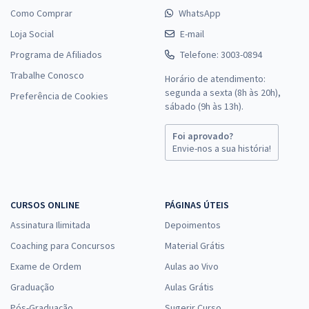
Como Comprar
WhatsApp
Loja Social
E-mail
Programa de Afiliados
Telefone: 3003-0894
Trabalhe Conosco
Horário de atendimento:
segunda a sexta (8h às 20h),
Preferência de Cookies
sábado (9h às 13h).
Foi aprovado?
Envie-nos a sua história!
CURSOS ONLINE
PÁGINAS ÚTEIS
Assinatura Ilimitada
Depoimentos
Coaching para Concursos
Material Grátis
Exame de Ordem
Aulas ao Vivo
Graduação
Aulas Grátis
Pós-Graduação
Sugerir Curso