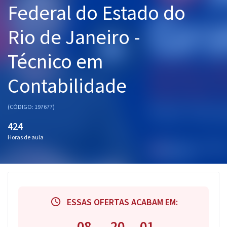
Federal do Estado do
Pós
Rio de Janeiro -
Graduação
Técnico em
OAB
Contabilidade
Mentorias
Questões grátis
(CÓDIGO: 197677)
424
Conteúdo gratuito
Horas de aula
Blog
Aprovados
Atendimento
ESSAS OFERTAS ACABAM EM:
08
20
01