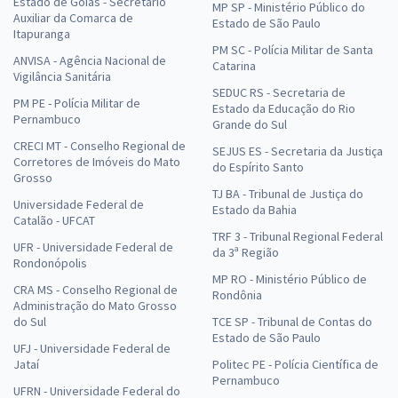
Estado de Goiás - Secretário
MP SP - Ministério Público do
Auxiliar da Comarca de
Estado de São Paulo
Itapuranga
PM SC - Polícia Militar de Santa
ANVISA - Agência Nacional de
Catarina
Vigilância Sanitária
SEDUC RS - Secretaria de
PM PE - Polícia Militar de
Estado da Educação do Rio
Pernambuco
Grande do Sul
CRECI MT - Conselho Regional de
SEJUS ES - Secretaria da Justiça
Corretores de Imóveis do Mato
do Espírito Santo
Grosso
TJ BA - Tribunal de Justiça do
Universidade Federal de
Estado da Bahia
Catalão - UFCAT
TRF 3 - Tribunal Regional Federal
UFR - Universidade Federal de
da 3ª Região
Rondonópolis
MP RO - Ministério Público de
CRA MS - Conselho Regional de
Rondônia
Administração do Mato Grosso
do Sul
TCE SP - Tribunal de Contas do
Estado de São Paulo
UFJ - Universidade Federal de
Jataí
Politec PE - Polícia Científica de
Pernambuco
UFRN - Universidade Federal do