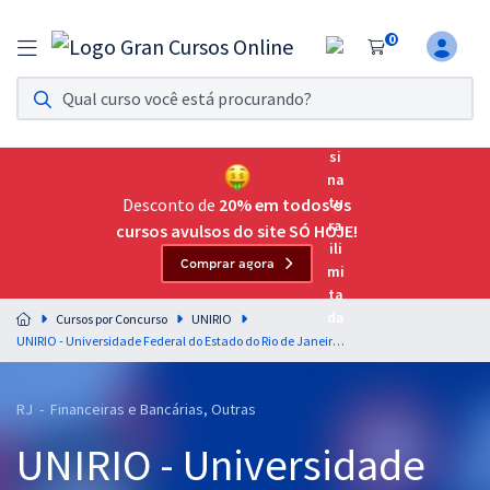
0
Assinatura Ilimitada 11
Acesso a todos os cursos. Teste grátis por 7 dias!
Assinatura OAB Até Passar
Acesso ilimitado a toda preparação para o Exame da
Desconto de
20% em todos os
Ordem, até você passar!
cursos avulsos do site SÓ HOJE!
Comprar agora
Residências Multiprofissionais
Preparação completa e intensiva para as principais
Cursos por Concurso
UNIRIO
residências em saúde do Brasil
UNIRIO - Universidade Federal do Estado do Rio de Janeiro - Técnico em Contabilidade
Concursos
RJ - Financeiras e Bancárias, Outras
Assinatura Ilimitada
UNIRIO - Universidade
Cursos 20% OFF