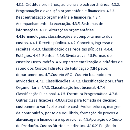
4.3.1. Créditos ordinários, adicionais e extraordinários. 4.3.2.
Programação e execução orçamentária e financeira. 4.3.3.
Descentralização orçamentária e financeira. 4.3.4.
Acompanhamento da execução. 4.3.5. Sistemas de
informações. 4.3.6. Alterações orçamentárias.
4.4.Terminologias, classificações e comportamento dos
custos. 4.4.1. Receita pública. 4.4.2. Conceito, ingresso e
receitas. 4.4.3. Classificação das receitas públicas. 4.4.4.
Estágios. 4.4.5. Fontes. 4.4.6. Dívida ativa. 4.5.Formas de
custeio: Custo Padrão. 4.6.Departamentalização e critérios de
rateio dos Custos Indiretos de Fabricação (CIF) pelos
departamentos. 4.7.Custeio ABC - Custeio baseado em
atividades. 4.7.1. Classificações. 4.7.2. Classificação por Esfera
Orçamentária. 4.7.3. Classificação Institucional. 4.7.4.
Classificação Funcional. 4.7.5. Estrutura Programática. 4.7.6.
Outras classificações. 4.8.Custos para tomada de decisão:
custeamento variável e análise custo/volume/lucro, margem
de contribuição, ponto de equilíbrio, formação de preços e
alavancagem financeira e operacional. 4.9.Apuração do Custo
de Produção. Custos Diretos e Indiretos. 4.10.2ª Edição do