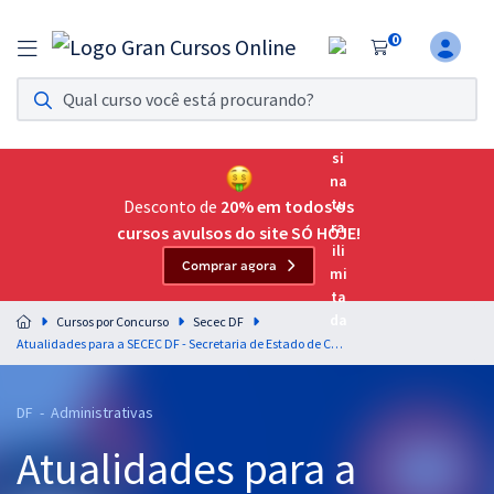
0
Assinatura Ilimitada 11
Acesso a todos os cursos. Teste grátis por 7 dias!
Assinatura OAB Até Passar
Acesso ilimitado a toda preparação para o Exame da
Desconto de
20% em todos os
Ordem, até você passar!
cursos avulsos do site SÓ HOJE!
Comprar agora
Residências Multiprofissionais
Preparação completa e intensiva para as principais
Cursos por Concurso
Secec DF
residências em saúde do Brasil
Atualidades para a SECEC DF - Secretaria de Estado de Cultura e Economia Criativa do Distrito Federal - Professora: Rebecca Guimarães
Concursos
DF - Administrativas
Assinatura Ilimitada
Atualidades para a
Cursos 20% OFF