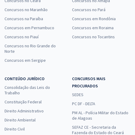
Concursos no Ceará
Concursos no Amapá
Concursos no Maranhão
Concursos no Pará
Concursos na Paraíba
Concursos em Rondônia
Concursos em Pernambuco
Concursos em Roraima
Concursos no Piauí
Concursos no Tocantins
Concursos no Rio Grande do
Norte
Concursos em Sergipe
CONTEÚDO JURÍDICO
CONCURSOS MAIS
PROCURADOS
Consolidação das Leis do
Trabalho
SEDES
Constituição Federal
PC DF - DELTA
Direito Administrativo
PM AL - Polícia Militar do Estado
de Alagoas
Direito Ambiental
SEFAZ CE - Secretaria da
Direito Civil
Fazenda do Estado do Ceará