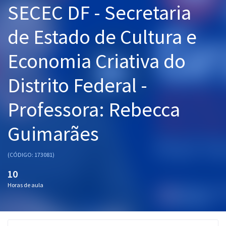
SECEC DF - Secretaria
Pós
de Estado de Cultura e
Graduação
Economia Criativa do
OAB
Distrito Federal -
Mentorias
Professora: Rebecca
Questões grátis
Conteúdo gratuito
Guimarães
Blog
(CÓDIGO: 173081)
Aprovados
10
Horas de aula
Atendimento