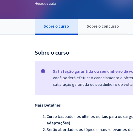
Horas de aula
Pós
Graduação
Sobre o curso
Sobre o concurso
OAB
Mentorias
Sobre o curso
Questões grátis
Satisfação garantida ou seu dinheiro de vo
Conteúdo gratuito
Você poderá efetuar o cancelamento e obter 
satisfação garantida ou seu dinheiro de volta
Blog
Aprovados
Mais Detalhes
Atendimento
Curso baseado nos últimos editais para os carg
adaptações)
.
Serão abordados os tópicos mais relevantes de 