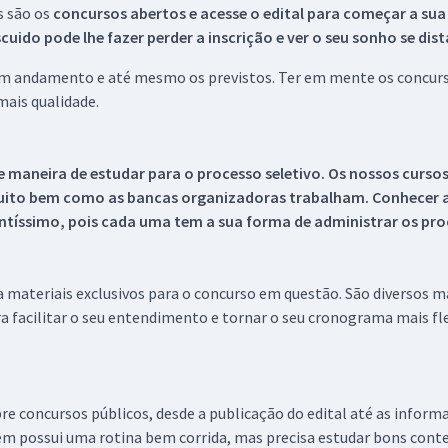
s são os
concursos abertos e acesse o edital para começar a sua
ido pode lhe fazer perder a inscrição e ver o seu sonho se dis
 em andamento e até mesmo os previstos. Ter em mente os concurso
ais qualidade.
 maneira de estudar para o processo seletivo. Os nossos curso
uito bem como as bancas organizadoras trabalham. Conhecer a
tíssimo, pois cada uma tem a sua forma de administrar os proc
 a materiais exclusivos para o concurso em questão. São diversos 
a facilitar o seu entendimento e tornar o seu cronograma mais fle
re concursos públicos, desde a publicação do edital até as inform
em possui uma rotina bem corrida, mas precisa estudar bons conte