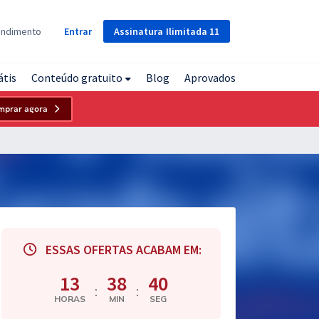
Assinatura
Ilimitada
11
endimento
Entrar
átis
Conteúdo gratuito
Blog
Aprovados
mprar agora
ESSAS OFERTAS ACABAM EM:
13
38
39
:
:
HORAS
MIN
SEG