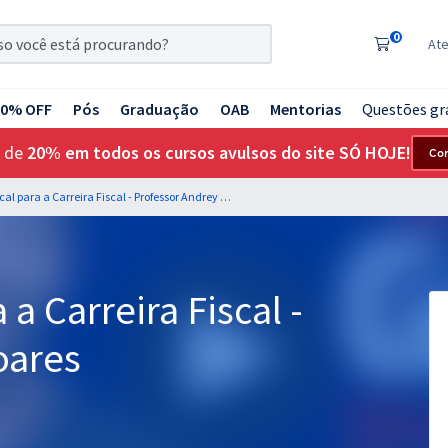
0
At
20% OFF
Pós
Graduação
OAB
Mentorias
Questões gr
 de
20% em todos os cursos avulsos do site SÓ HOJE!
Co
Auditoria Fiscal para a Carreira Fiscal - Professor Andrey Soares
 a Carreira Fiscal -
oares