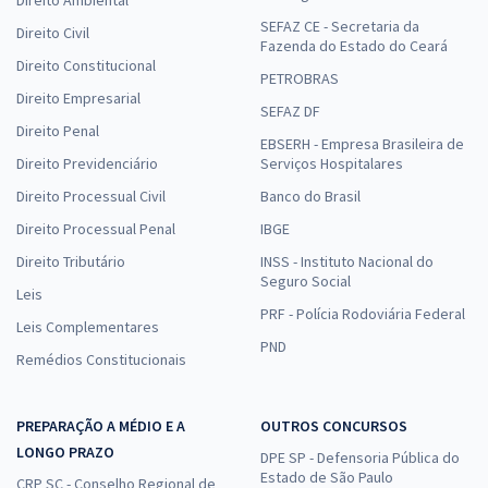
SEFAZ CE - Secretaria da
Direito Civil
Fazenda do Estado do Ceará
Direito Constitucional
PETROBRAS
Direito Empresarial
SEFAZ DF
Direito Penal
EBSERH - Empresa Brasileira de
Direito Previdenciário
Serviços Hospitalares
Direito Processual Civil
Banco do Brasil
Direito Processual Penal
IBGE
Direito Tributário
INSS - Instituto Nacional do
Seguro Social
Leis
PRF - Polícia Rodoviária Federal
Leis Complementares
PND
Remédios Constitucionais
PREPARAÇÃO A MÉDIO E A
OUTROS CONCURSOS
LONGO PRAZO
DPE SP - Defensoria Pública do
Estado de São Paulo
CRP SC - Conselho Regional de