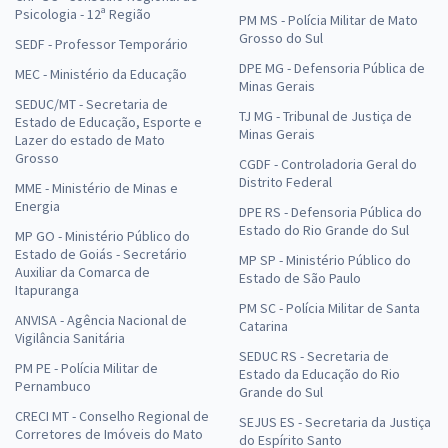
Psicologia - 12ª Região
PM MS - Polícia Militar de Mato
Grosso do Sul
SEDF - Professor Temporário
DPE MG - Defensoria Pública de
MEC - Ministério da Educação
Minas Gerais
SEDUC/MT - Secretaria de
TJ MG - Tribunal de Justiça de
Estado de Educação, Esporte e
Minas Gerais
Lazer do estado de Mato
Grosso
CGDF - Controladoria Geral do
Distrito Federal
MME - Ministério de Minas e
Energia
DPE RS - Defensoria Pública do
Estado do Rio Grande do Sul
MP GO - Ministério Público do
Estado de Goiás - Secretário
MP SP - Ministério Público do
Auxiliar da Comarca de
Estado de São Paulo
Itapuranga
PM SC - Polícia Militar de Santa
ANVISA - Agência Nacional de
Catarina
Vigilância Sanitária
SEDUC RS - Secretaria de
PM PE - Polícia Militar de
Estado da Educação do Rio
Pernambuco
Grande do Sul
CRECI MT - Conselho Regional de
SEJUS ES - Secretaria da Justiça
Corretores de Imóveis do Mato
do Espírito Santo