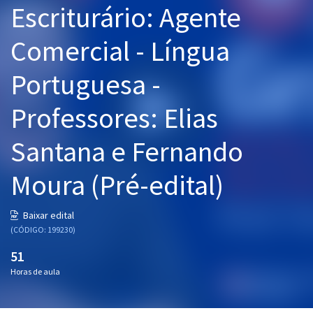
Escriturário: Agente
Pós
Comercial - Língua
Graduação
Portuguesa -
OAB
Professores: Elias
Mentorias
Santana e Fernando
Questões grátis
Conteúdo gratuito
Moura (Pré-edital)
Blog
Baixar edital
Aprovados
(CÓDIGO: 199230)
51
Atendimento
Horas de aula