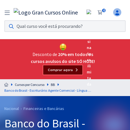
0
Assinatura Ilimitada 11
Acesso a todos os cursos. Teste grátis por 7 dias!
Assinatura OAB Até Passar
Acesso ilimitado a toda preparação para o Exame da
Desconto de
20% em todos os
Ordem, até você passar!
cursos avulsos do site SÓ HOJE!
Comprar agora
Residências Multiprofissionais
Preparação completa e intensiva para as principais
Cursos por Concurso
BB
residências em saúde do Brasil
Banco do Brasil - Escriturário: Agente Comercial - Língua Portuguesa - Professores: Elias Santana e Fernando Moura (Pré-edital)
Concursos
Nacional - Financeiras e Bancárias
Assinatura Ilimitada
Banco do Brasil -
Cursos 20% OFF