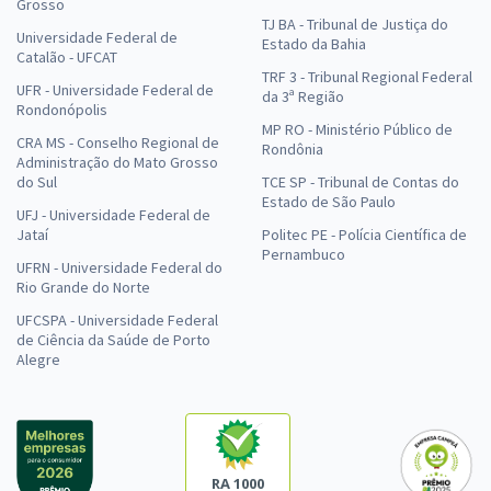
Grosso
TJ BA - Tribunal de Justiça do
Universidade Federal de
Estado da Bahia
Catalão - UFCAT
TRF 3 - Tribunal Regional Federal
UFR - Universidade Federal de
da 3ª Região
Rondonópolis
MP RO - Ministério Público de
CRA MS - Conselho Regional de
Rondônia
Administração do Mato Grosso
do Sul
TCE SP - Tribunal de Contas do
Estado de São Paulo
UFJ - Universidade Federal de
Jataí
Politec PE - Polícia Científica de
Pernambuco
UFRN - Universidade Federal do
Rio Grande do Norte
UFCSPA - Universidade Federal
de Ciência da Saúde de Porto
Alegre
RA 1000