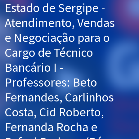
Estado de Sergipe -
Pós
Atendimento, Vendas
Graduação
e Negociação para o
OAB
Cargo de Técnico
Mentorias
Bancário I -
Questões grátis
Conteúdo gratuito
Professores: Beto
Blog
Fernandes, Carlinhos
Aprovados
Costa, Cid Roberto,
Atendimento
Fernanda Rocha e