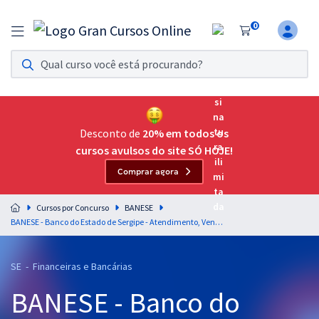
0
Assinatura Ilimitada 11
Acesso a todos os cursos. Teste grátis por 7 dias!
Assinatura OAB Até Passar
Acesso ilimitado a toda preparação para o Exame da
Desconto de
20% em todos os
Ordem, até você passar!
cursos avulsos do site SÓ HOJE!
Comprar agora
Residências Multiprofissionais
Preparação completa e intensiva para as principais
Cursos por Concurso
BANESE
residências em saúde do Brasil
BANESE - Banco do Estado de Sergipe - Atendimento, Vendas e Negociação para o Cargo de Técnico Bancário I - Professores: Beto Fernandes, Carlinhos Costa, Cid Roberto, Fernanda Rocha e Rafael Barbosa (Pós-Edital)
Concursos
SE - Financeiras e Bancárias
Assinatura Ilimitada
BANESE - Banco do
Cursos 20% OFF