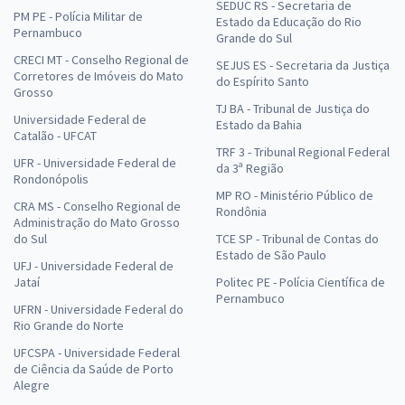
SEDUC RS - Secretaria de
PM PE - Polícia Militar de
Estado da Educação do Rio
Pernambuco
Grande do Sul
CRECI MT - Conselho Regional de
SEJUS ES - Secretaria da Justiça
Corretores de Imóveis do Mato
do Espírito Santo
Grosso
TJ BA - Tribunal de Justiça do
Universidade Federal de
Estado da Bahia
Catalão - UFCAT
TRF 3 - Tribunal Regional Federal
UFR - Universidade Federal de
da 3ª Região
Rondonópolis
MP RO - Ministério Público de
CRA MS - Conselho Regional de
Rondônia
Administração do Mato Grosso
do Sul
TCE SP - Tribunal de Contas do
Estado de São Paulo
UFJ - Universidade Federal de
Jataí
Politec PE - Polícia Científica de
Pernambuco
UFRN - Universidade Federal do
Rio Grande do Norte
UFCSPA - Universidade Federal
de Ciência da Saúde de Porto
Alegre