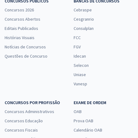
CONCURSOS PÚBLICOS
BANCAS DE CONCURSOS
Concursos 2026
Cebraspe
Concursos Abertos
Cesgranrio
Editais Publicados
Consulplan
Histórias Visuais
FCC
Notícias de Concursos
FGV
Questões de Concurso
Idecan
Selecon
Uniase
Vunesp
CONCURSOS POR PROFISSÃO
EXAME DE ORDEM
Concursos Administrativos
OAB
Concursos Educação
Prova OAB
Concursos Fiscais
Calendário OAB