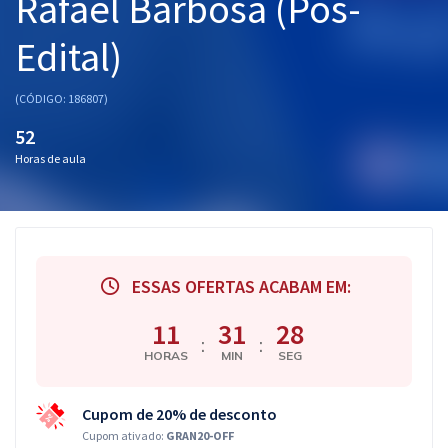
Rafael Barbosa (Pós-
Edital)
(CÓDIGO: 186807)
52
Horas de aula
ESSAS OFERTAS ACABAM EM:
11
31
27
:
:
HORAS
MIN
SEG
Cupom de 20% de desconto
Cupom ativado:
GRAN20-OFF