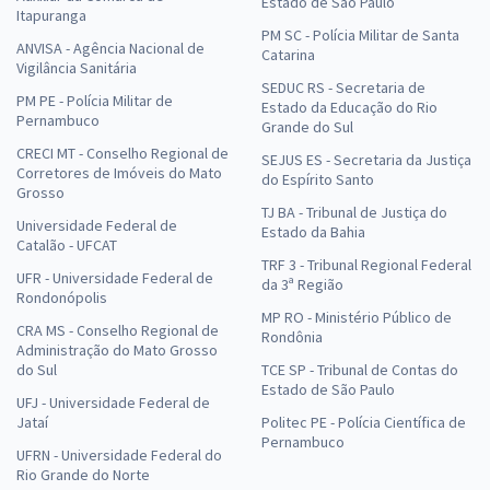
Estado de São Paulo
Itapuranga
PM SC - Polícia Militar de Santa
ANVISA - Agência Nacional de
Catarina
Vigilância Sanitária
SEDUC RS - Secretaria de
PM PE - Polícia Militar de
Estado da Educação do Rio
Pernambuco
Grande do Sul
CRECI MT - Conselho Regional de
SEJUS ES - Secretaria da Justiça
Corretores de Imóveis do Mato
do Espírito Santo
Grosso
TJ BA - Tribunal de Justiça do
Universidade Federal de
Estado da Bahia
Catalão - UFCAT
TRF 3 - Tribunal Regional Federal
UFR - Universidade Federal de
da 3ª Região
Rondonópolis
MP RO - Ministério Público de
CRA MS - Conselho Regional de
Rondônia
Administração do Mato Grosso
do Sul
TCE SP - Tribunal de Contas do
Estado de São Paulo
UFJ - Universidade Federal de
Jataí
Politec PE - Polícia Científica de
Pernambuco
UFRN - Universidade Federal do
Rio Grande do Norte