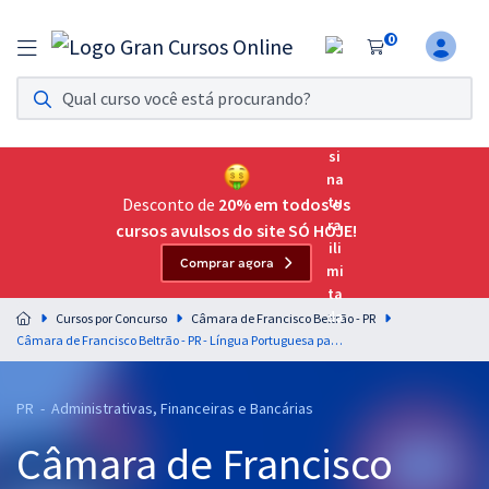
0
Assinatura Ilimitada 11
Acesso a todos os cursos. Teste grátis por 7 dias!
Assinatura OAB Até Passar
Acesso ilimitado a toda preparação para o Exame da
Desconto de
20% em todos os
Ordem, até você passar!
cursos avulsos do site SÓ HOJE!
Comprar agora
Residências Multiprofissionais
Preparação completa e intensiva para as principais
Cursos por Concurso
Câmara de Francisco Beltrão - PR
residências em saúde do Brasil
Câmara de Francisco Beltrão - PR - Língua Portuguesa para os Cargos de Nível Superior com o Professor Lucas Lemos
Concursos
PR - Administrativas, Financeiras e Bancárias
Assinatura Ilimitada
Câmara de Francisco
Cursos 20% OFF