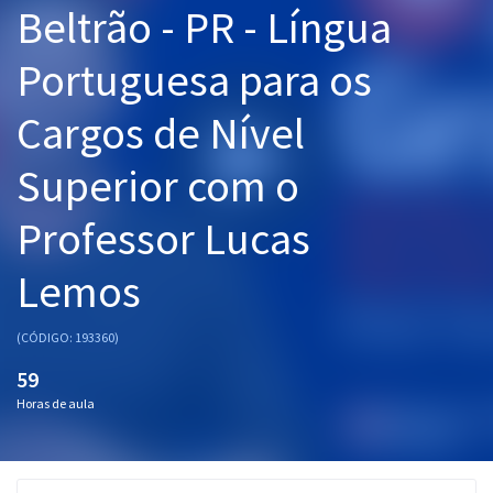
Beltrão - PR - Língua
Pós
Portuguesa para os
Graduação
Cargos de Nível
OAB
Superior com o
Mentorias
Professor Lucas
Questões grátis
Conteúdo gratuito
Lemos
Blog
(CÓDIGO: 193360)
Aprovados
59
Horas de aula
Atendimento