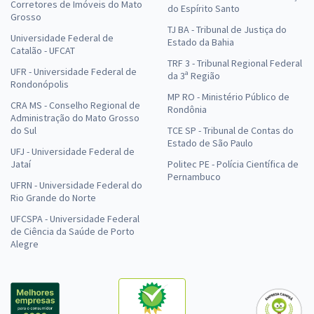
Corretores de Imóveis do Mato
do Espírito Santo
Grosso
TJ BA - Tribunal de Justiça do
Universidade Federal de
Estado da Bahia
Catalão - UFCAT
TRF 3 - Tribunal Regional Federal
UFR - Universidade Federal de
da 3ª Região
Rondonópolis
MP RO - Ministério Público de
CRA MS - Conselho Regional de
Rondônia
Administração do Mato Grosso
do Sul
TCE SP - Tribunal de Contas do
Estado de São Paulo
UFJ - Universidade Federal de
Jataí
Politec PE - Polícia Científica de
Pernambuco
UFRN - Universidade Federal do
Rio Grande do Norte
UFCSPA - Universidade Federal
de Ciência da Saúde de Porto
Alegre