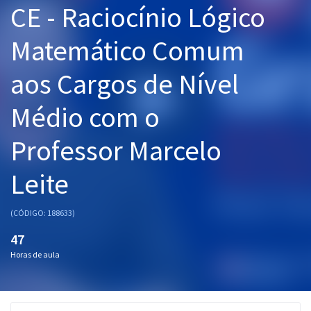
CE - Raciocínio Lógico
Pós
Matemático Comum
Graduação
aos Cargos de Nível
OAB
Médio com o
Mentorias
Professor Marcelo
Questões grátis
Conteúdo gratuito
Leite
Blog
(CÓDIGO: 188633)
Aprovados
47
Horas de aula
Atendimento