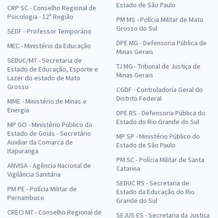
Estado de São Paulo
CRP SC - Conselho Regional de
Psicologia - 12ª Região
PM MS - Polícia Militar de Mato
Grosso do Sul
SEDF - Professor Temporário
DPE MG - Defensoria Pública de
MEC - Ministério da Educação
Minas Gerais
SEDUC/MT - Secretaria de
TJ MG - Tribunal de Justiça de
Estado de Educação, Esporte e
Minas Gerais
Lazer do estado de Mato
Grosso
CGDF - Controladoria Geral do
Distrito Federal
MME - Ministério de Minas e
Energia
DPE RS - Defensoria Pública do
Estado do Rio Grande do Sul
MP GO - Ministério Público do
Estado de Goiás - Secretário
MP SP - Ministério Público do
Auxiliar da Comarca de
Estado de São Paulo
Itapuranga
PM SC - Polícia Militar de Santa
ANVISA - Agência Nacional de
Catarina
Vigilância Sanitária
SEDUC RS - Secretaria de
PM PE - Polícia Militar de
Estado da Educação do Rio
Pernambuco
Grande do Sul
CRECI MT - Conselho Regional de
SEJUS ES - Secretaria da Justiça