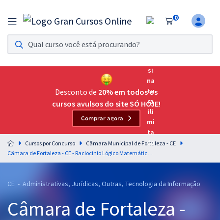
0
Assinatura Ilimitada 11
Acesso a todos os cursos. Teste grátis por 7 dias!
Assinatura OAB Até Passar
Acesso ilimitado a toda preparação para o Exame da
Desconto de
20% em todos os
Ordem, até você passar!
cursos avulsos do site SÓ HOJE!
Comprar agora
Residências Multiprofissionais
Preparação completa e intensiva para as principais
Cursos por Concurso
Câmara Municipal de Fortaleza - CE
residências em saúde do Brasil
Câmara de Fortaleza - CE - Raciocínio Lógico Matemático Comum aos Cargos de Nível Médio com o Professor Marcelo Leite
Concursos
CE - Administrativas, Jurídicas, Outras, Tecnologia da Informação
Assinatura Ilimitada
Câmara de Fortaleza -
Cursos 20% OFF