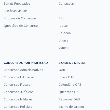
Editais Publicados
Consulplan
Histórias Visuais
FCC
Notícias de Concursos
FGV
Questões de Concurso
Idecan
Selecon
Uniase
Vunesp
CONCURSOS POR PROFISSÃO
EXAME DE ORDEM
Concursos Administrativos
OAB
Concursos Educação
Prova OAB
Concursos Fiscais
Calendário OAB
Concursos Jurídicos
Questões OAB
Concursos Militares
Recursos OAB
Concursos Policiais
Exame de Ordem