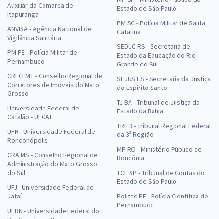
Auxiliar da Comarca de
Estado de São Paulo
Itapuranga
PM SC - Polícia Militar de Santa
ANVISA - Agência Nacional de
Catarina
Vigilância Sanitária
SEDUC RS - Secretaria de
PM PE - Polícia Militar de
Estado da Educação do Rio
Pernambuco
Grande do Sul
CRECI MT - Conselho Regional de
SEJUS ES - Secretaria da Justiça
Corretores de Imóveis do Mato
do Espírito Santo
Grosso
TJ BA - Tribunal de Justiça do
Universidade Federal de
Estado da Bahia
Catalão - UFCAT
TRF 3 - Tribunal Regional Federal
UFR - Universidade Federal de
da 3ª Região
Rondonópolis
MP RO - Ministério Público de
CRA MS - Conselho Regional de
Rondônia
Administração do Mato Grosso
do Sul
TCE SP - Tribunal de Contas do
Estado de São Paulo
UFJ - Universidade Federal de
Jataí
Politec PE - Polícia Científica de
Pernambuco
UFRN - Universidade Federal do