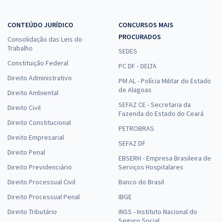
CONTEÚDO JURÍDICO
CONCURSOS MAIS
PROCURADOS
Consolidação das Leis do
Trabalho
SEDES
Constituição Federal
PC DF - DELTA
Direito Administrativo
PM AL - Polícia Militar do Estado
de Alagoas
Direito Ambiental
SEFAZ CE - Secretaria da
Direito Civil
Fazenda do Estado do Ceará
Direito Constitucional
PETROBRAS
Direito Empresarial
SEFAZ DF
Direito Penal
EBSERH - Empresa Brasileira de
Direito Previdenciário
Serviços Hospitalares
Direito Processual Civil
Banco do Brasil
Direito Processual Penal
IBGE
Direito Tributário
INSS - Instituto Nacional do
Seguro Social