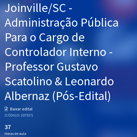
Joinville/SC -
Pós
Administração Pública
Graduação
Para o Cargo de
OAB
Controlador Interno -
Mentorias
Professor Gustavo
Questões grátis
Conteúdo gratuito
Scatolino & Leonardo
Blog
Albernaz (Pós-Edital)
Aprovados
Baixar edital
(CÓDIGO: 207537)
Atendimento
37
Horas de aula