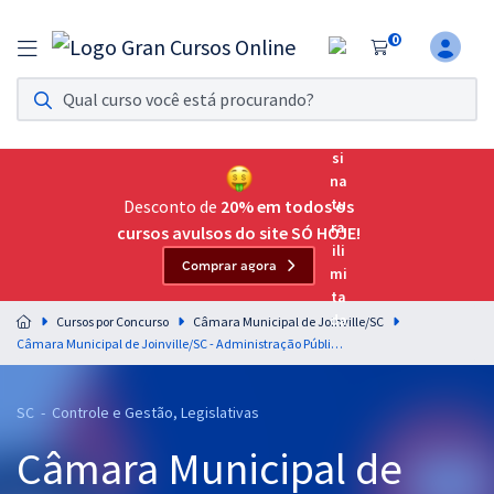
0
Assinatura Ilimitada 11
Acesso a todos os cursos. Teste grátis por 7 dias!
Assinatura OAB Até Passar
Acesso ilimitado a toda preparação para o Exame da
Desconto de
20% em todos os
Ordem, até você passar!
cursos avulsos do site SÓ HOJE!
Comprar agora
Residências Multiprofissionais
Preparação completa e intensiva para as principais
Cursos por Concurso
Câmara Municipal de Joinville/SC
residências em saúde do Brasil
Câmara Municipal de Joinville/SC - Administração Pública Para o Cargo de Controlador Interno - Professor Gustavo Scatolino & Leonardo Albernaz (Pós-Edital)
Concursos
SC - Controle e Gestão, Legislativas
Assinatura Ilimitada
Câmara Municipal de
Cursos 20% OFF