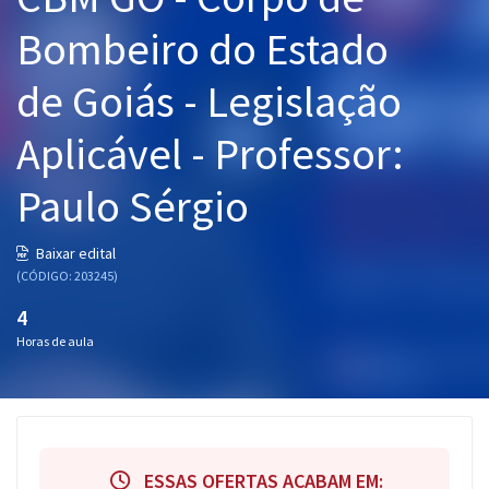
Pós
Bombeiro do Estado
Graduação
de Goiás - Legislação
OAB
Aplicável - Professor:
Mentorias
Paulo Sérgio
Questões grátis
Baixar edital
Conteúdo gratuito
(CÓDIGO: 203245)
4
Blog
Horas de aula
Aprovados
Atendimento
ESSAS OFERTAS ACABAM EM: