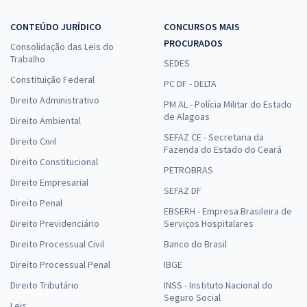
CONTEÚDO JURÍDICO
CONCURSOS MAIS
PROCURADOS
Consolidação das Leis do
Trabalho
SEDES
Constituição Federal
PC DF - DELTA
Direito Administrativo
PM AL - Polícia Militar do Estado
de Alagoas
Direito Ambiental
SEFAZ CE - Secretaria da
Direito Civil
Fazenda do Estado do Ceará
Direito Constitucional
PETROBRAS
Direito Empresarial
SEFAZ DF
Direito Penal
EBSERH - Empresa Brasileira de
Direito Previdenciário
Serviços Hospitalares
Direito Processual Civil
Banco do Brasil
Direito Processual Penal
IBGE
Direito Tributário
INSS - Instituto Nacional do
Seguro Social
Leis